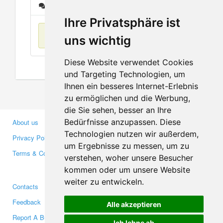
Messages
Ihre Privatsphäre ist
No items found
uns wichtig
Diese Website verwendet Cookies
und Targeting Technologien, um
Ihnen ein besseres Internet-Erlebnis
zu ermöglichen und die Werbung,
die Sie sehen, besser an Ihre
Bedürfnisse anzupassen. Diese
About us
Business Partners
Technologien nutzen wir außerdem,
Privacy Policy
Investors
um Ergebnisse zu messen, um zu
Terms & Conditions
Press
verstehen, woher unsere Besucher
Media
kommen oder um unsere Website
weiter zu entwickeln.
Contacts
Facebook
Feedback
Twitter
Alle akzeptieren
Report A Bug
YouTube
Ich lehne ab