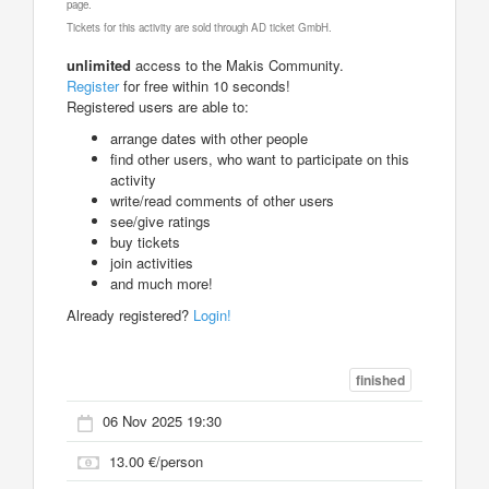
page.
Tickets for this activity are sold through AD ticket GmbH.
unlimited
access to the Makis Community.
Register
for free within 10 seconds!
Registered users are able to:
arrange dates with other people
find other users, who want to participate on this
activity
write/read comments of other users
see/give ratings
buy tickets
join activities
and much more!
Already registered?
Login!
finished
06 Nov 2025 19:30
13.00 €/person