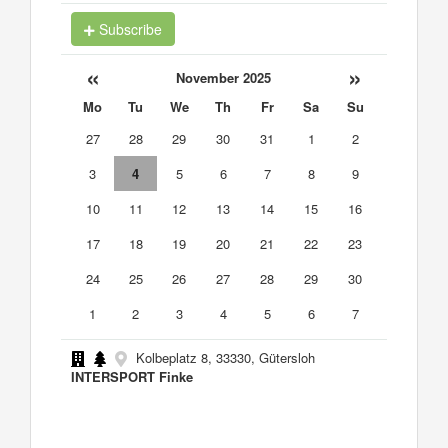
Subscribe
«
»
November 2025
Mo
Tu
We
Th
Fr
Sa
Su
27
28
29
30
31
1
2
3
4
5
6
7
8
9
10
11
12
13
14
15
16
17
18
19
20
21
22
23
24
25
26
27
28
29
30
1
2
3
4
5
6
7
Kolbeplatz 8, 33330, Gütersloh
INTERSPORT Finke