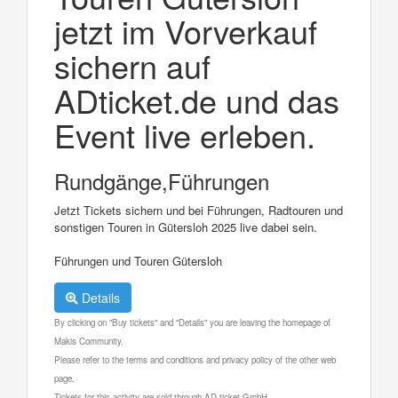
jetzt im Vorverkauf
sichern auf
ADticket.de und das
Event live erleben.
Rundgänge,Führungen
Jetzt Tickets sichern und bei Führungen, Radtouren und
sonstigen Touren in Gütersloh 2025 live dabei sein.
Führungen und Touren Gütersloh
Details
By clicking on "Buy tickets" and "Details" you are leaving the homepage of
Makis Community.
Please refer to the terms and conditions and privacy policy of the other web
page.
Tickets for this activity are sold through AD ticket GmbH.