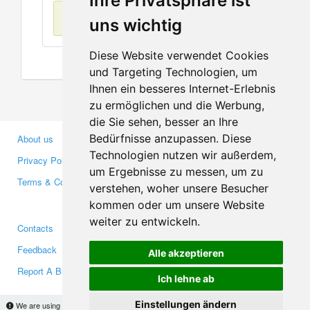
Ihre Privatsphäre ist
No items found
uns wichtig
Diese Website verwendet Cookies
und Targeting Technologien, um
Ihnen ein besseres Internet-Erlebnis
zu ermöglichen und die Werbung,
die Sie sehen, besser an Ihre
Bedürfnisse anzupassen. Diese
About us
Business Partners
Technologien nutzen wir außerdem,
Privacy Policy
Investors
um Ergebnisse zu messen, um zu
Terms & Conditions
Press
verstehen, woher unsere Besucher
Media
kommen oder um unsere Website
weiter zu entwickeln.
Contacts
Facebook
Feedback
Twitter
Alle akzeptieren
Report A Bug
YouTube
Ich lehne ab
Google+
Einstellungen ändern
We are using cookies to provide statistics that help us give you the best experience of