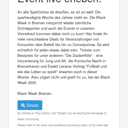
An alle Sparfüchse da draußen, es ist so weit! Die
sparfreudigste Woche des Jahres steht an. Die Black
Week in Bremen verspricht wieder sämtliche
Schnäppchen und auch die Events in unserem
Vorverkauf kommen dabei nicht zu kurz! Hier findet ihr
viele verschiedene Deals für Veranstaltungen von
Konzerten über Ballett bis hin zu Comedyshow. Da wird
sicherlich für jeden etwas dabei sein. Tickets zum
Bestpreis für unter anderem "Die Zauberflöte" - eine
Inszenierung für Jung und Alt, die Komische Nacht in
Bremerhaven und Ewald Lienens Vortrag "Fußball und
wie das Leben so spielt" erwarten euch in dieser
Woche. Also zögert nicht und greift fix zu, bei der Black
Week 2025.
Black Week Bremen
Details
By clicking on "Buy tickets" and "Details" you are leaving the homepage of
Makis Community.
Please refer to the terms and conditions and privacy policy of the other web