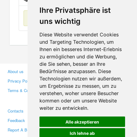
Ihre Privatsphäre ist
No items found
uns wichtig
Diese Website verwendet Cookies
und Targeting Technologien, um
Ihnen ein besseres Internet-Erlebnis
zu ermöglichen und die Werbung,
die Sie sehen, besser an Ihre
Bedürfnisse anzupassen. Diese
About us
Business Partners
Technologien nutzen wir außerdem,
Privacy Policy
Investors
um Ergebnisse zu messen, um zu
Terms & Conditions
Press
verstehen, woher unsere Besucher
Media
kommen oder um unsere Website
weiter zu entwickeln.
Contacts
Facebook
Feedback
Twitter
Alle akzeptieren
Report A Bug
YouTube
Ich lehne ab