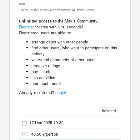
page.
Tickets for this activity are sold through AD ticket GmbH.
unlimited
access to the Makis Community.
Register
for free within 10 seconds!
Registered users are able to:
arrange dates with other people
find other users, who want to participate on this
activity
write/read comments of other users
see/give ratings
buy tickets
join activities
and much more!
Already registered?
Login!
finished
17 Dec 2025 19:30
46.50 €/person