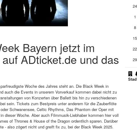
2
1
8
1
Week Bayern jetzt im
2
 auf ADticket.de und das
2
Stad
 sparfreudigste Woche des Jahres steht an. Die Black Week in
nd auch die Events in unserem Vorverkauf kommen dabei nicht zu
Veranstaltungen von Konzerten über Ballett bis hin zu verschiedenen
bei sein. Tickets zum Bestpreis unter anderem für die Zauberflöte
er oder Schwanensee, Celtic Rhythms, Das Phantom der Oper mit
in dieser Woche. Aber auch Filmmusik-Liebhaber kommen hier voll
mes of Thrones & House of the Dragon ordentlich sparen. Darüber
ote - also zögert nicht und greift fix zu, bei der Black Week 2025.