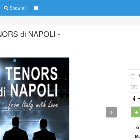
Show all
ORS di NAPOLI -
M