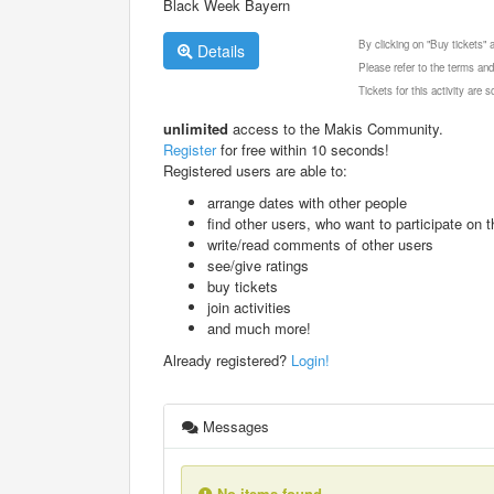
Black Week Bayern
By clicking on "Buy tickets"
Details
Please refer to the terms and
Tickets for this activity are
unlimited
access to the Makis Community.
Register
for free within 10 seconds!
Registered users are able to:
arrange dates with other people
find other users, who want to participate on th
write/read comments of other users
see/give ratings
buy tickets
join activities
and much more!
Already registered?
Login!
Messages
No items found