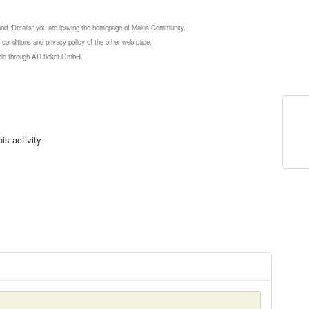
 and "Details" you are leaving the homepage of Makis Community.
 conditions and privacy policy of the other web page.
 sold through AD ticket GmbH.
is activity