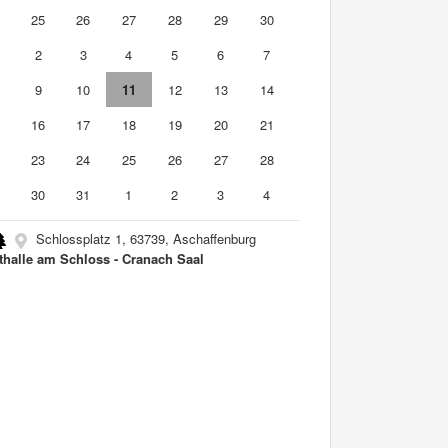
4
25
26
27
28
29
30
2
3
4
5
6
7
9
10
11
12
13
14
5
16
17
18
19
20
21
2
23
24
25
26
27
28
9
30
31
1
2
3
4
Schlossplatz 1, 63739, Aschaffenburg
thalle am Schloss - Cranach Saal