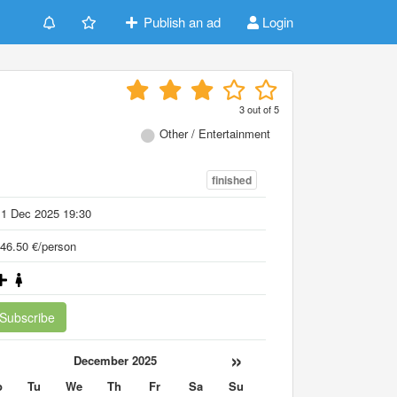
Publish an ad
Login
3
out of
5
Other / Entertainment
finished
11 Dec 2025 19:30
46.50 €/person
Subscribe
«
»
December 2025
o
Tu
We
Th
Fr
Sa
Su