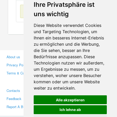
Ihre Privatsphäre ist
No items found
uns wichtig
Diese Website verwendet Cookies
und Targeting Technologien, um
Ihnen ein besseres Internet-Erlebnis
zu ermöglichen und die Werbung,
die Sie sehen, besser an Ihre
Bedürfnisse anzupassen. Diese
About us
Business Partners
Technologien nutzen wir außerdem,
Privacy Policy
Investors
um Ergebnisse zu messen, um zu
Terms & Conditions
Press
verstehen, woher unsere Besucher
Media
kommen oder um unsere Website
weiter zu entwickeln.
Contacts
Facebook
Feedback
Twitter
Alle akzeptieren
Report A Bug
YouTube
Ich lehne ab
Google+