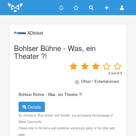
Update cookies preferences
ADticket
Bohlser Bühne - Was, ein
Theater ?!
3
out of
5
Other / Entertainment
Bohlser Bühne - Was, ein Theater ?!
Details
By clicking on "Buy tickets" and "Details" you are leaving the homepage of
Makis Community.
Please refer to the terms and conditions and privacy policy of the other web
page.