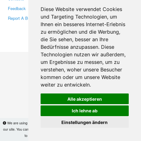
Feedback
Twitter
Diese Website verwendet Cookies
und Targeting Technologien, um
Report A Bug
YouTube
Ihnen ein besseres Internet-Erlebnis
Google+
zu ermöglichen und die Werbung,
die Sie sehen, besser an Ihre
Makis
© Copyright 2026
Bedürfnisse anzupassen. Diese
Technologien nutzen wir außerdem,
um Ergebnisse zu messen, um zu
verstehen, woher unsere Besucher
kommen oder um unsere Website
weiter zu entwickeln.
Alle akzeptieren
Ich lehne ab
Einstellungen ändern
We are using cookies to provide statistics that help us give you the best experience of
our site. You can find out more
here
and block them if you prefer. However, by continuing
to use the site without changes, you are agreeing to it.
OK