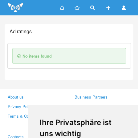
Update cookies preferences
Ad ratings
No items found
About us
Business Partners
Privacy Policy
Investors
Terms & Conditions
Press
Ihre Privatsphäre ist
Media
uns wichtig
Contacts
Facebook