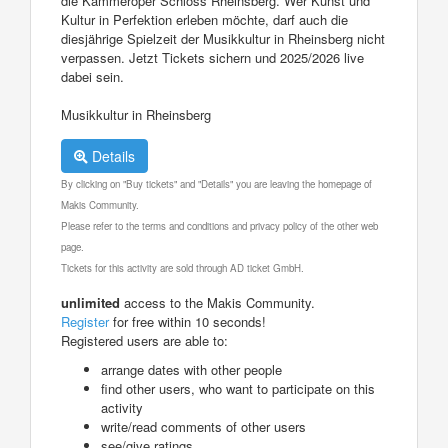
die Kammeroper Schloss Rheinsberg. Wer Kunst und
Kultur in Perfektion erleben möchte, darf auch die
diesjährige Spielzeit der Musikkultur in Rheinsberg nicht
verpassen. Jetzt Tickets sichern und 2025/2026 live
dabei sein.
Musikkultur in Rheinsberg
Details
By clicking on "Buy tickets" and "Details" you are leaving the homepage of
Makis Community.
Please refer to the terms and conditions and privacy policy of the other web
page.
Tickets for this activity are sold through AD ticket GmbH.
unlimited
access to the Makis Community.
Register
for free within 10 seconds!
Registered users are able to:
arrange dates with other people
find other users, who want to participate on this
activity
write/read comments of other users
see/give ratings