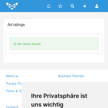
Update cookies preferences
Ad ratings
No items found
About us
Business Partners
Privacy Policy
Investors
Terms & Conditions
Press
Ihre Privatsphäre ist
Media
uns wichtig
Contacts
Facebook