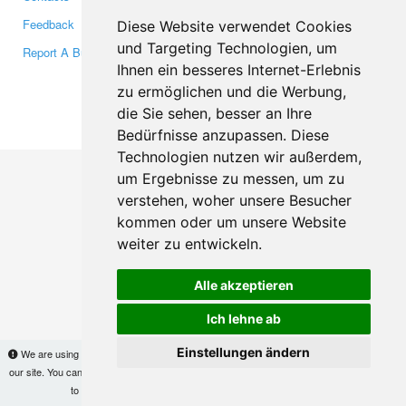
Feedback
Twitter
Diese Website verwendet Cookies
und Targeting Technologien, um
Report A Bug
YouTube
Ihnen ein besseres Internet-Erlebnis
Google+
zu ermöglichen und die Werbung,
die Sie sehen, besser an Ihre
Makis
© Copyright 2026
Bedürfnisse anzupassen. Diese
Technologien nutzen wir außerdem,
um Ergebnisse zu messen, um zu
verstehen, woher unsere Besucher
kommen oder um unsere Website
weiter zu entwickeln.
Alle akzeptieren
Ich lehne ab
Einstellungen ändern
We are using cookies to provide statistics that help us give you the best experience of
our site. You can find out more
here
and block them if you prefer. However, by continuing
to use the site without changes, you are agreeing to it.
OK