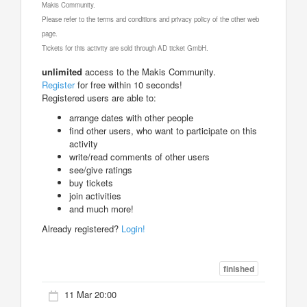
Makis Community.
Please refer to the terms and conditions and privacy policy of the other web
page.
Tickets for this activity are sold through AD ticket GmbH.
unlimited
access to the Makis Community.
Register
for free within 10 seconds!
Registered users are able to:
arrange dates with other people
find other users, who want to participate on this
activity
write/read comments of other users
see/give ratings
buy tickets
join activities
and much more!
Already registered?
Login!
finished
11 Mar 20:00