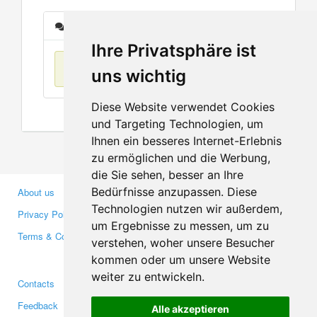
Messages
Ihre Privatsphäre ist
No items found
uns wichtig
Diese Website verwendet Cookies
und Targeting Technologien, um
Ihnen ein besseres Internet-Erlebnis
zu ermöglichen und die Werbung,
die Sie sehen, besser an Ihre
Bedürfnisse anzupassen. Diese
About us
Business Partners
Technologien nutzen wir außerdem,
Privacy Policy
Investors
um Ergebnisse zu messen, um zu
Terms & Conditions
Press
verstehen, woher unsere Besucher
Media
kommen oder um unsere Website
weiter zu entwickeln.
Contacts
Facebook
Feedback
Twitter
Alle akzeptieren