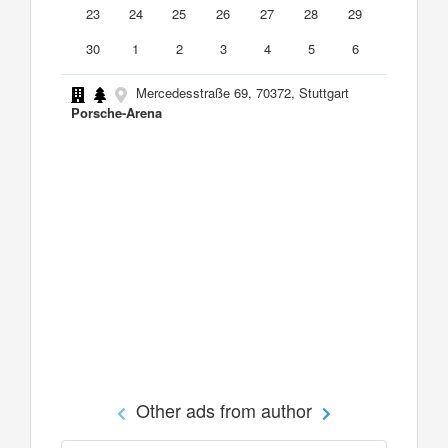
23
24
25
26
27
28
29
30
1
2
3
4
5
6
Mercedesstraße 69, 70372, Stuttgart
Porsche-Arena
Other ads from author