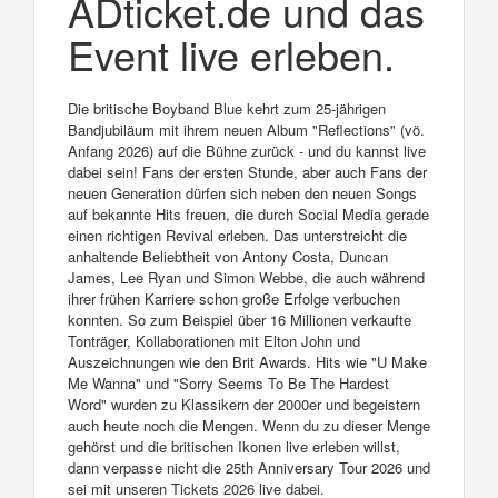
ADticket.de und das
Event live erleben.
Die britische Boyband Blue kehrt zum 25-jährigen
Bandjubiläum mit ihrem neuen Album "Reflections" (vö.
Anfang 2026) auf die Bühne zurück - und du kannst live
dabei sein! Fans der ersten Stunde, aber auch Fans der
neuen Generation dürfen sich neben den neuen Songs
auf bekannte Hits freuen, die durch Social Media gerade
einen richtigen Revival erleben. Das unterstreicht die
anhaltende Beliebtheit von Antony Costa, Duncan
James, Lee Ryan und Simon Webbe, die auch während
ihrer frühen Karriere schon große Erfolge verbuchen
konnten. So zum Beispiel über 16 Millionen verkaufte
Tonträger, Kollaborationen mit Elton John und
Auszeichnungen wie den Brit Awards. Hits wie "U Make
Me Wanna" und "Sorry Seems To Be The Hardest
Word" wurden zu Klassikern der 2000er und begeistern
auch heute noch die Mengen. Wenn du zu dieser Menge
gehörst und die britischen Ikonen live erleben willst,
dann verpasse nicht die 25th Anniversary Tour 2026 und
sei mit unseren Tickets 2026 live dabei.