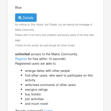
Blue
Details
By clicking on "Buy tickets" and "Details" you are leaving the homepage of
Makis Community.
Please refer to the terms and conditions and privacy policy of the other web
page.
Tickets for this activity are sold through AD ticket GmbH.
unlimited
access to the Makis Community.
Register
for free within 10 seconds!
Registered users are able to:
arrange dates with other people
find other users, who want to participate on this
activity
write/read comments of other users
see/give ratings
buy tickets
join activities
and much more!
Already registered?
Login!