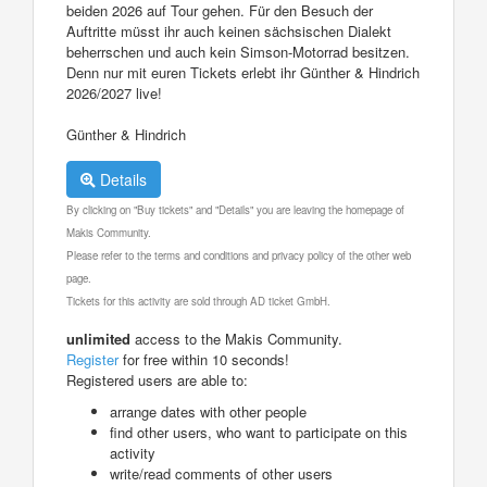
beiden 2026 auf Tour gehen. Für den Besuch der
Auftritte müsst ihr auch keinen sächsischen Dialekt
beherrschen und auch kein Simson-Motorrad besitzen.
Denn nur mit euren Tickets erlebt ihr Günther & Hindrich
2026/2027 live!
Günther & Hindrich
Details
By clicking on "Buy tickets" and "Details" you are leaving the homepage of
Makis Community.
Please refer to the terms and conditions and privacy policy of the other web
page.
Tickets for this activity are sold through AD ticket GmbH.
unlimited
access to the Makis Community.
Register
for free within 10 seconds!
Registered users are able to:
arrange dates with other people
find other users, who want to participate on this
activity
write/read comments of other users