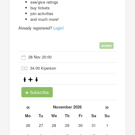
see/give ratings
buy tickets
join activities
and much more!
Already registered?
Login!
active
28 Nov 20:00
34.00 €/person
Subscribe
«
»
November 2026
Mo
Tu
We
Th
Fr
Sa
Su
26
27
28
29
30
31
1