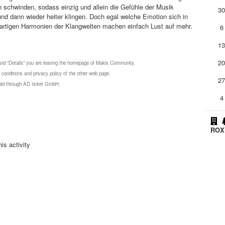
 schwinden, sodass einzig und allein die Gefühle der Musik
3
nd dann wieder heiter klingen. Doch egal welche Emotion sich in
gartigen Harmonien der Klangwelten machen einfach Lust auf mehr.
6
1
2
 and "Details" you are leaving the homepage of Makis Community.
 conditions and privacy policy of the other web page.
2
 sold through AD ticket GmbH.
4
ROXY
is activity