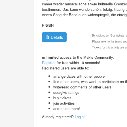
immer wieder musikalische sowie kulturelle Grenzen
bestimmen. Das kann wunderschön, fetzig, traurig u
einem Song der Band auch widerspiegelt, die einzi
ENGIN
By clicking on "Buy tickets"
Details
Please refer to the terms and
Tickets for this activity are
unlimited
access to the Makis Community.
Register
for free within 10 seconds!
Registered users are able to:
arrange dates with other people
find other users, who want to participate on th
write/read comments of other users
see/give ratings
buy tickets
join activities
and much more!
Already registered?
Login!