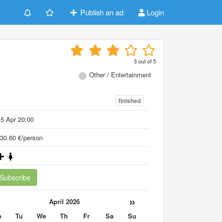
Publish an ad
Login
3
out of
5
Other / Entertainment
finished
5 Apr 20:00
30.60 €/person
Subscribe
«
»
April 2026
o
Tu
We
Th
Fr
Sa
Su