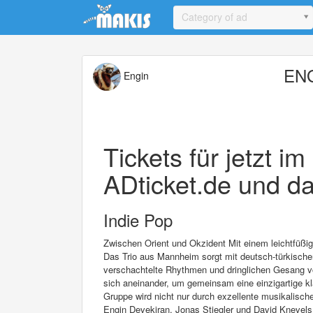
Update cookies preferences
Category of ad
ENG
Engin
Tickets für jetzt i
ADticket.de und da
Indie Pop
Zwischen Orient und Okzident Mit einem leichtfüßi
Das Trio aus Mannheim sorgt mit deutsch-türkischen
verschachtelte Rhythmen und dringlichen Gesang v
sich aneinander, um gemeinsam eine einzigartige k
Gruppe wird nicht nur durch exzellente musikalische
Engin Devekiran, Jonas Stiegler und David Knevels 