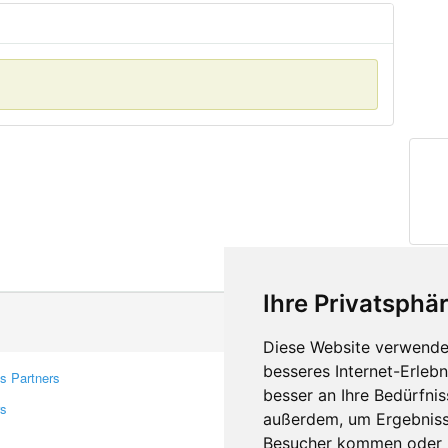
Ihre Privatsphär
Diese Website verwendet
besseres Internet-Erleb
s Partners
Contacts
besser an Ihre Bedürfni
rs
Feedback
außerdem, um Ergebniss
Report A Bug
Besucher kommen oder u