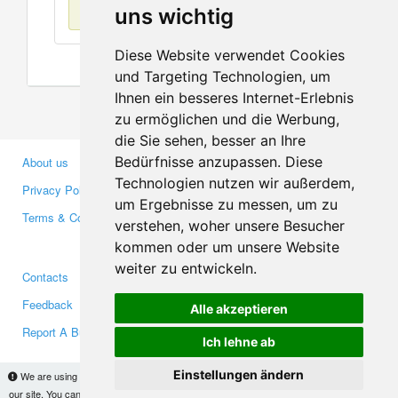
No items found
uns wichtig
Diese Website verwendet Cookies
und Targeting Technologien, um
Ihnen ein besseres Internet-Erlebnis
zu ermöglichen und die Werbung,
die Sie sehen, besser an Ihre
Bedürfnisse anzupassen. Diese
About us
Business Partners
Technologien nutzen wir außerdem,
Privacy Policy
Investors
um Ergebnisse zu messen, um zu
Terms & Conditions
Press
verstehen, woher unsere Besucher
Media
kommen oder um unsere Website
weiter zu entwickeln.
Contacts
Facebook
Feedback
Twitter
Alle akzeptieren
Report A Bug
YouTube
Ich lehne ab
Google+
Einstellungen ändern
We are using cookies to provide statistics that help us give you the best experience of
our site. You can find out more
here
and block them if you prefer. However, by continuing