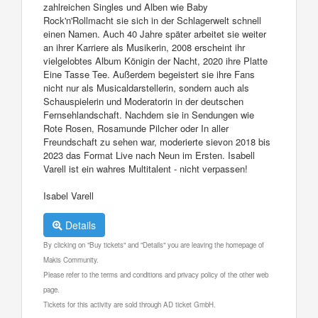
zahlreichen Singles und Alben wie Baby
Rock'n'Rollmacht sie sich in der Schlagerwelt schnell
einen Namen. Auch 40 Jahre später arbeitet sie weiter
an ihrer Karriere als Musikerin, 2008 erscheint ihr
vielgelobtes Album Königin der Nacht, 2020 ihre Platte
Eine Tasse Tee. Außerdem begeistert sie ihre Fans
nicht nur als Musicaldarstellerin, sondern auch als
Schauspielerin und Moderatorin in der deutschen
Fernsehlandschaft. Nachdem sie in Sendungen wie
Rote Rosen, Rosamunde Pilcher oder In aller
Freundschaft zu sehen war, moderierte sievon 2018 bis
2023 das Format Live nach Neun im Ersten. Isabell
Varell ist ein wahres Multitalent - nicht verpassen!
Isabel Varell
Details
By clicking on "Buy tickets" and "Details" you are leaving the homepage of
Makis Community.
Please refer to the terms and conditions and privacy policy of the other web
page.
Tickets for this activity are sold through AD ticket GmbH.