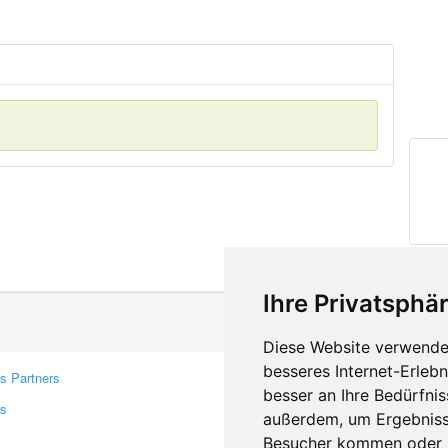
Ihre Privatsphär
Diese Website verwendet
besseres Internet-Erleb
s Partners
Contacts
besser an Ihre Bedürfni
rs
Feedback
außerdem, um Ergebniss
Report A Bug
Besucher kommen oder u