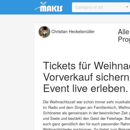
Update cookies preferences
Category of ad
All
Christian Heckelsmüller
Pro
Tickets für Weihna
Vorverkauf sichern
Event live erleben.
Die Weihnachtszeit war schon immer sehr musikali
im Radio und dem Singen am Familientisch, Weihnac
Schöneres als gemeinsam in der besinnlichen Zeit
und Seele und bestärkt den Geist der Feiertage. B
euch ganz gemütlich den für euch passenden Rahm
Weihnachtslieder anstimmen. So bietet zum Beispie