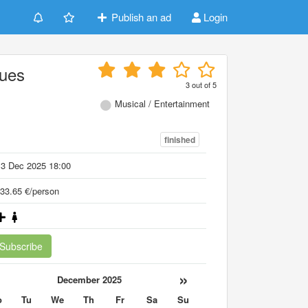
Publish an ad
Login
eues
3
out of
5
Musical / Entertainment
finished
13 Dec 2025 18:00
33.65 €/person
Subscribe
«
»
December 2025
o
Tu
We
Th
Fr
Sa
Su