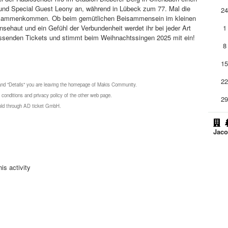
nd Special Guest Leony an, während in Lübeck zum 77. Mal die
2
zusammenkommen. Ob beim gemütlichen Beisammensein im kleinen
haut und ein Gefühl der Verbundenheit werdet ihr bei jeder Art
1
assenden Tickets und stimmt beim Weihnachtssingen 2025 mit ein!
8
1
2
 and "Details" you are leaving the homepage of Makis Community.
 conditions and privacy policy of the other web page.
2
 sold through AD ticket GmbH.
Jaco
is activity