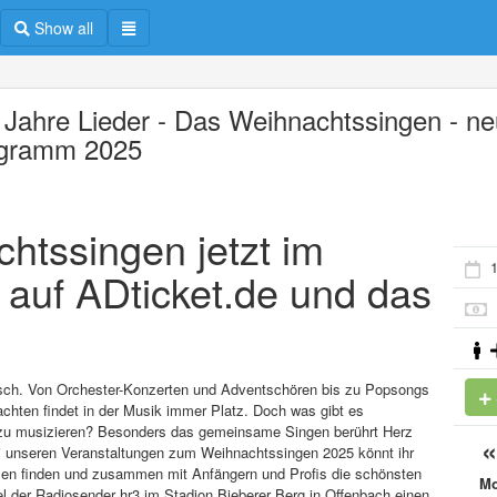
Show all
e Jahre Lieder - Das Weihnachtssingen - n
gramm 2025
chtssingen jetzt im
 auf ADticket.de und das
sch. Von Orchester-Konzerten und Adventschören bis zu Popsongs
hten findet in der Musik immer Platz. Doch was gibt es
 zu musizieren? Besonders das gemeinsame Singen berührt Herz
ei unseren Veranstaltungen zum Weihnachtssingen 2025 könnt ihr
en finden und zusammen mit Anfängern und Profis die schönsten
M
l der Radiosender hr3 im Stadion Bieberer Berg in Offenbach einen