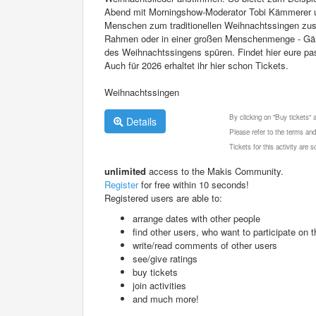
Abend mit Morningshow-Moderator Tobi Kämmerer u
Menschen zum traditionellen Weihnachtssingen 
Rahmen oder in einer großen Menschenmenge - Gänse
des Weihnachtssingens spüren. Findet hier eure p
Auch für 2026 erhaltet ihr hier schon Tickets.
Weihnachtssingen
By clicking on "Buy tickets"
Details
Please refer to the terms and
Tickets for this activity are
unlimited
access to the Makis Community.
Register
for free within 10 seconds!
Registered users are able to:
arrange dates with other people
find other users, who want to participate on th
write/read comments of other users
see/give ratings
buy tickets
join activities
and much more!