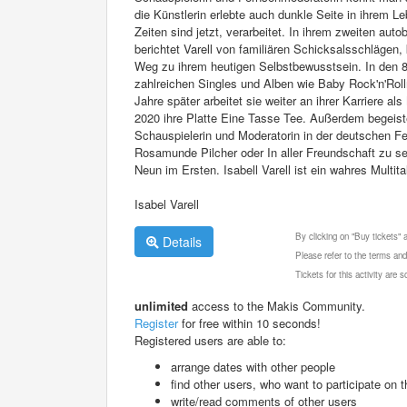
die Künstlerin erlebte auch dunkle Seite in ihrem Leb
Zeiten sind jetzt, verarbeitet. In ihrem zweiten a
berichtet Varell von familiären Schicksalsschläge
Weg zu ihrem heutigen Selbstbewusstsein. In den 80
zahlreichen Singles und Alben wie Baby Rock'n'Rol
Jahre später arbeitet sie weiter an ihrer Karriere a
2020 ihre Platte Eine Tasse Tee. Außerdem begeister
Schauspielerin und Moderatorin in der deutschen 
Rosamunde Pilcher oder In aller Freundschaft zu s
Neun im Ersten. Isabell Varell ist ein wahres Multita
Isabel Varell
By clicking on "Buy tickets"
Details
Please refer to the terms and
Tickets for this activity are
unlimited
access to the Makis Community.
Register
for free within 10 seconds!
Registered users are able to:
arrange dates with other people
find other users, who want to participate on th
write/read comments of other users