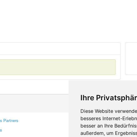
Ihre Privatsphär
Diese Website verwendet
besseres Internet-Erleb
s Partners
Contacts
besser an Ihre Bedürfni
rs
Feedback
außerdem, um Ergebniss