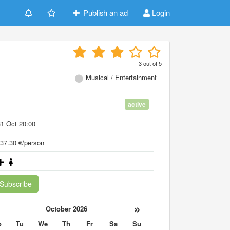
Publish an ad
Login
3
out of
5
Musical / Entertainment
active
1 Oct 20:00
37.30 €/person
Subscribe
«
»
October 2026
o
Tu
We
Th
Fr
Sa
Su