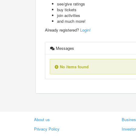
see/give ratings
buy tickets
join activities
and much more!
Already registered?
Login!
Messages
No items found
About us
Busines
Privacy Policy
Investo