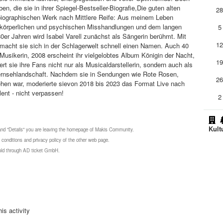
en, die sie in ihrer Spiegel-Bestseller-Biografie,Die guten alten
2
utobiographischen Werk nach Mittlere Reife: Aus meinem Leben
n, körperlichen und psychischen Misshandlungen und dem langen
5
er Jahren wird Isabel Varell zunächst als Sängerin berühmt. Mit
1
lmacht sie sich in der Schlagerwelt schnell einen Namen. Auch 40
ls Musikerin, 2008 erscheint ihr vielgelobtes Album Königin der Nacht,
1
t sie ihre Fans nicht nur als Musicaldarstellerin, sondern auch als
Fernsehlandschaft. Nachdem sie in Sendungen wie Rote Rosen,
2
ehen war, moderierte sievon 2018 bis 2023 das Format Live nach
lent - nicht verpassen!
2
Kult
 and "Details" you are leaving the homepage of Makis Community.
 conditions and privacy policy of the other web page.
 sold through AD ticket GmbH.
is activity