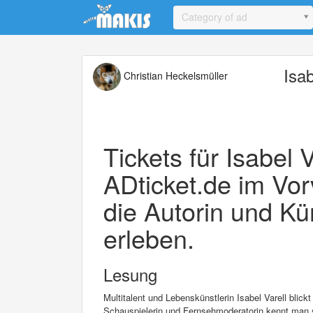
Update cookies preferences
Category of ad
Isab
Christian Heckelsmüller
Tickets für Isabel V
ADticket.de im Vor
die Autorin und Kün
erleben.
Lesung
Multitalent und Lebenskünstlerin Isabel Varell blickt
Schauspielerin und Fernsehmoderatorin kennt man 