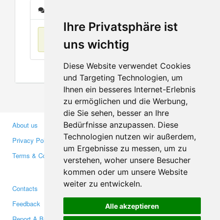
Messages
Ihre Privatsphäre ist
No items found
uns wichtig
Diese Website verwendet Cookies
und Targeting Technologien, um
Ihnen ein besseres Internet-Erlebnis
zu ermöglichen und die Werbung,
die Sie sehen, besser an Ihre
Bedürfnisse anzupassen. Diese
About us
Business Partners
Technologien nutzen wir außerdem,
Privacy Policy
Investors
um Ergebnisse zu messen, um zu
Terms & Conditions
Press
verstehen, woher unsere Besucher
Media
kommen oder um unsere Website
weiter zu entwickeln.
Contacts
Facebook
Feedback
Twitter
Alle akzeptieren
Report A Bug
YouTube