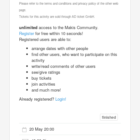
Please refer to the terms and conditions and privacy policy of the other web
page.
Tickets for this activity are sold through AD ticket GmbH.
unlimited
access to the Makis Community.
Register
for free within 10 seconds!
Registered users are able to:
arrange dates with other people
find other users, who want to participate on this
activity
write/read comments of other users
see/give ratings
buy tickets
join activities
and much more!
Already registered?
Login!
finished
20 May 20:00