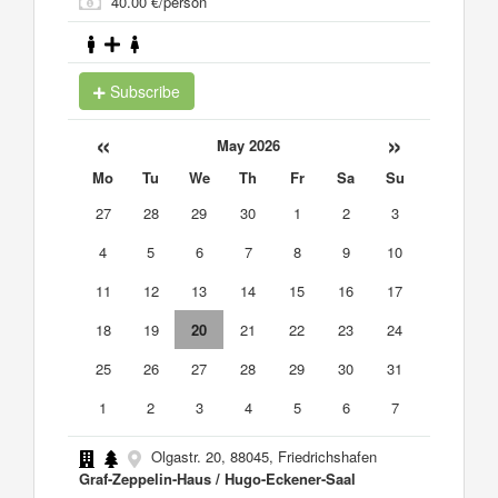
40.00 €/person
Subscribe
«
»
May 2026
Mo
Tu
We
Th
Fr
Sa
Su
27
28
29
30
1
2
3
4
5
6
7
8
9
10
11
12
13
14
15
16
17
18
19
20
21
22
23
24
25
26
27
28
29
30
31
1
2
3
4
5
6
7
Olgastr. 20, 88045, Friedrichshafen
Graf-Zeppelin-Haus / Hugo-Eckener-Saal