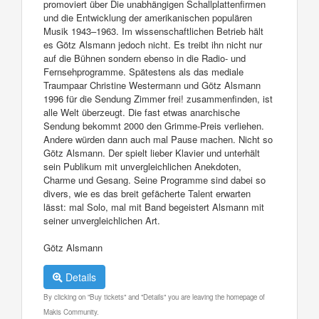
promoviert über Die unabhängigen Schallplattenfirmen
und die Entwicklung der amerikanischen populären
Musik 1943–1963. Im wissenschaftlichen Betrieb hält
es Götz Alsmann jedoch nicht. Es treibt ihn nicht nur
auf die Bühnen sondern ebenso in die Radio- und
Fernsehprogramme. Spätestens als das mediale
Traumpaar Christine Westermann und Götz Alsmann
1996 für die Sendung Zimmer frei! zusammenfinden, ist
alle Welt überzeugt. Die fast etwas anarchische
Sendung bekommt 2000 den Grimme-Preis verliehen.
Andere würden dann auch mal Pause machen. Nicht so
Götz Alsmann. Der spielt lieber Klavier und unterhält
sein Publikum mit unvergleichlichen Anekdoten,
Charme und Gesang. Seine Programme sind dabei so
divers, wie es das breit gefächerte Talent erwarten
lässt: mal Solo, mal mit Band begeistert Alsmann mit
seiner unvergleichlichen Art.
Götz Alsmann
Details
By clicking on "Buy tickets" and "Details" you are leaving the homepage of
Makis Community.