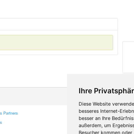
Ihre Privatsphär
Diese Website verwendet
besseres Internet-Erleb
s Partners
Contacts
besser an Ihre Bedürfni
rs
Feedback
außerdem, um Ergebniss
Report A Bug
Besucher kommen oder u