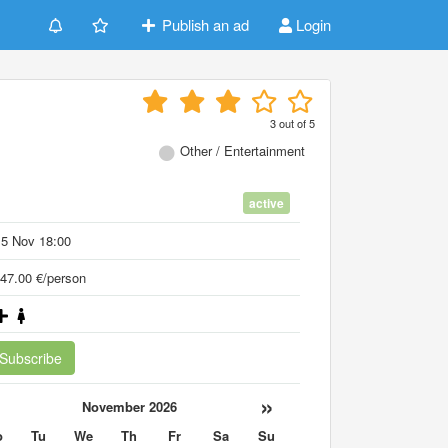
Publish an ad
Login
3
out of
5
Other / Entertainment
active
15 Nov 18:00
47.00 €/person
Subscribe
«
»
November 2026
o
Tu
We
Th
Fr
Sa
Su