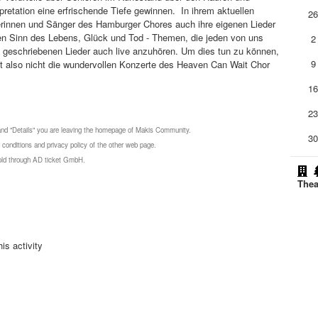
rpretation eine erfrischende Tiefe gewinnen. In ihrem aktuellen
2
erinnen und Sänger des Hamburger Chores auch ihre eigenen Lieder
den Sinn des Lebens, Glück und Tod - Themen, die jeden von uns
2
t geschriebenen Lieder auch live anzuhören. Um dies tun zu können,
9
asst also nicht die wundervollen Konzerte des Heaven Can Wait Chor
1
2
 and "Details" you are leaving the homepage of Makis Community.
3
 conditions and privacy policy of the other web page.
 sold through AD ticket GmbH.
Thea
is activity