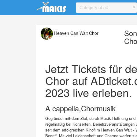
Update cookies preferences
Category of ad
Son
Heaven Can Wait Chor
Cho
Jetzt Tickets für 
Chor auf ADticket.
2023 live erleben.
A cappella,Chormusik
Gegründet mit dem Ziel, durch Musik Hoffnung und 
regelmäßig bei Konzerten, Benefizveranstaltungen u
seit dem erfolgreichen Kinofilm Heaven Can Wait - W
Begriff. Mit viel Leidenschaft und Charme werfen s