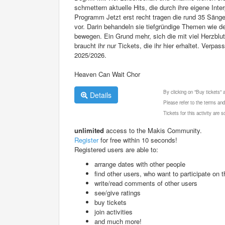
schmettern aktuelle Hits, die durch ihre eigene Inte
Programm Jetzt erst recht tragen die rund 35 Säng
vor. Darin behandeln sie tiefgründige Themen wie 
bewegen. Ein Grund mehr, sich die mit viel Herzblu
braucht ihr nur Tickets, die ihr hier erhaltet. Verp
2025/2026.
Heaven Can Wait Chor
By clicking on "Buy tickets"
Details
Please refer to the terms and
Tickets for this activity are
unlimited
access to the Makis Community.
Register
for free within 10 seconds!
Registered users are able to:
arrange dates with other people
find other users, who want to participate on th
write/read comments of other users
see/give ratings
buy tickets
join activities
and much more!