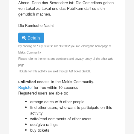
Abend. Denn das Besondere ist: Die Comedians gehen
von Lokal zu Lokal und das Publikum darf es sich
gemütlich machen.
Die Komische Nacht
Details
By clicking on "Buy tickets" and "Details" you are leaving the homepage of
Makis Community.
Please refer to the terms and conditions and privacy policy of the other web
page.
Tickets for this activity are sold through AD ticket GmbH.
unlimited
access to the Makis Community.
Register
for free within 10 seconds!
Registered users are able to:
arrange dates with other people
find other users, who want to participate on this
activity
write/read comments of other users
see/give ratings
buy tickets