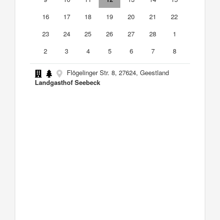
16
17
18
19
20
21
22
23
24
25
26
27
28
1
2
3
4
5
6
7
8
Flögelinger Str. 8, 27624, Geestland
Landgasthof Seebeck