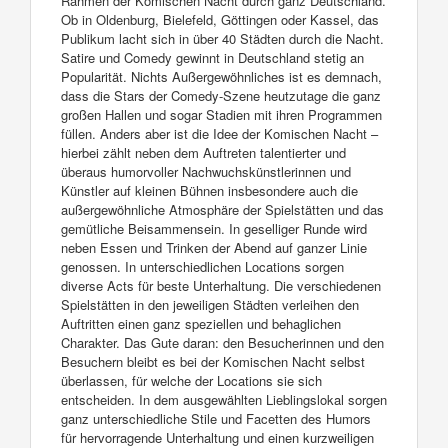
Rahmen der Komischen Nacht durch ganz Deutschland.
Ob in Oldenburg, Bielefeld, Göttingen oder Kassel, das
Publikum lacht sich in über 40 Städten durch die Nacht.
Satire und Comedy gewinnt in Deutschland stetig an
Popularität. Nichts Außergewöhnliches ist es demnach,
dass die Stars der Comedy-Szene heutzutage die ganz
großen Hallen und sogar Stadien mit ihren Programmen
füllen. Anders aber ist die Idee der Komischen Nacht –
hierbei zählt neben dem Auftreten talentierter und
überaus humorvoller Nachwuchskünstlerinnen und
Künstler auf kleinen Bühnen insbesondere auch die
außergewöhnliche Atmosphäre der Spielstätten und das
gemütliche Beisammensein. In geselliger Runde wird
neben Essen und Trinken der Abend auf ganzer Linie
genossen. In unterschiedlichen Locations sorgen
diverse Acts für beste Unterhaltung. Die verschiedenen
Spielstätten in den jeweiligen Städten verleihen den
Auftritten einen ganz speziellen und behaglichen
Charakter. Das Gute daran: den Besucherinnen und den
Besuchern bleibt es bei der Komischen Nacht selbst
überlassen, für welche der Locations sie sich
entscheiden. In dem ausgewählten Lieblingslokal sorgen
ganz unterschiedliche Stile und Facetten des Humors
für hervorragende Unterhaltung und einen kurzweiligen