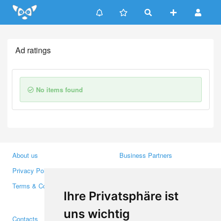
Update cookies preferences
Ad ratings
No items found
About us
Business Partners
Privacy Policy
Investors
Terms & Conditions
Press
Ihre Privatsphäre ist
Media
uns wichtig
Contacts
Facebook