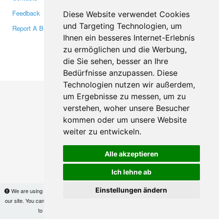
Feedback
Twitter
Diese Website verwendet Cookies
und Targeting Technologien, um
Report A Bug
YouTube
Ihnen ein besseres Internet-Erlebnis
Google+
zu ermöglichen und die Werbung,
die Sie sehen, besser an Ihre
Makis
© Copyright 2026
Bedürfnisse anzupassen. Diese
Technologien nutzen wir außerdem,
um Ergebnisse zu messen, um zu
verstehen, woher unsere Besucher
kommen oder um unsere Website
weiter zu entwickeln.
Alle akzeptieren
Ich lehne ab
Einstellungen ändern
We are using cookies to provide statistics that help us give you the best experience of
our site. You can find out more
here
and block them if you prefer. However, by continuing
to use the site without changes, you are agreeing to it.
OK