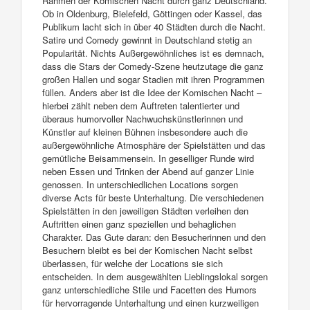
Rahmen der Komischen Nacht durch ganz Deutschland.
Ob in Oldenburg, Bielefeld, Göttingen oder Kassel, das
Publikum lacht sich in über 40 Städten durch die Nacht.
Satire und Comedy gewinnt in Deutschland stetig an
Popularität. Nichts Außergewöhnliches ist es demnach,
dass die Stars der Comedy-Szene heutzutage die ganz
großen Hallen und sogar Stadien mit ihren Programmen
füllen. Anders aber ist die Idee der Komischen Nacht –
hierbei zählt neben dem Auftreten talentierter und
überaus humorvoller Nachwuchskünstlerinnen und
Künstler auf kleinen Bühnen insbesondere auch die
außergewöhnliche Atmosphäre der Spielstätten und das
gemütliche Beisammensein. In geselliger Runde wird
neben Essen und Trinken der Abend auf ganzer Linie
genossen. In unterschiedlichen Locations sorgen
diverse Acts für beste Unterhaltung. Die verschiedenen
Spielstätten in den jeweiligen Städten verleihen den
Auftritten einen ganz speziellen und behaglichen
Charakter. Das Gute daran: den Besucherinnen und den
Besuchern bleibt es bei der Komischen Nacht selbst
überlassen, für welche der Locations sie sich
entscheiden. In dem ausgewählten Lieblingslokal sorgen
ganz unterschiedliche Stile und Facetten des Humors
für hervorragende Unterhaltung und einen kurzweiligen