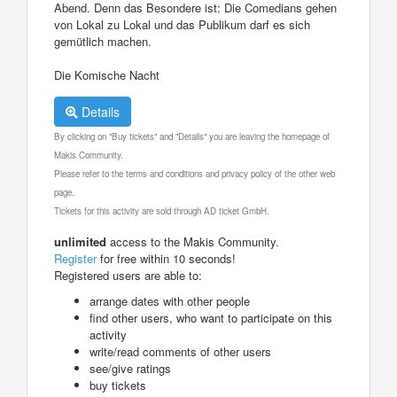
Abend. Denn das Besondere ist: Die Comedians gehen
von Lokal zu Lokal und das Publikum darf es sich
gemütlich machen.
Die Komische Nacht
Details
By clicking on "Buy tickets" and "Details" you are leaving the homepage of
Makis Community.
Please refer to the terms and conditions and privacy policy of the other web
page.
Tickets for this activity are sold through AD ticket GmbH.
unlimited
access to the Makis Community.
Register
for free within 10 seconds!
Registered users are able to:
arrange dates with other people
find other users, who want to participate on this
activity
write/read comments of other users
see/give ratings
buy tickets