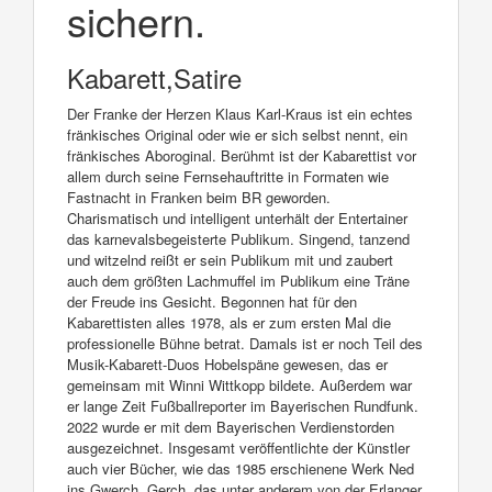
sichern.
Kabarett,Satire
Der Franke der Herzen Klaus Karl-Kraus ist ein echtes
fränkisches Original oder wie er sich selbst nennt, ein
fränkisches Aboroginal. Berühmt ist der Kabarettist vor
allem durch seine Fernsehauftritte in Formaten wie
Fastnacht in Franken beim BR geworden.
Charismatisch und intelligent unterhält der Entertainer
das karnevalsbegeisterte Publikum. Singend, tanzend
und witzelnd reißt er sein Publikum mit und zaubert
auch dem größten Lachmuffel im Publikum eine Träne
der Freude ins Gesicht. Begonnen hat für den
Kabarettisten alles 1978, als er zum ersten Mal die
professionelle Bühne betrat. Damals ist er noch Teil des
Musik-Kabarett-Duos Hobelspäne gewesen, das er
gemeinsam mit Winni Wittkopp bildete. Außerdem war
er lange Zeit Fußballreporter im Bayerischen Rundfunk.
2022 wurde er mit dem Bayerischen Verdienstorden
ausgezeichnet. Insgesamt veröffentlichte der Künstler
auch vier Bücher, wie das 1985 erschienene Werk Ned
ins Gwerch, Gerch, das unter anderem von der Erlanger