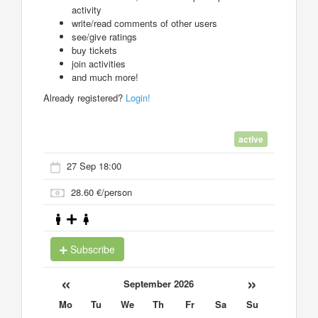
activity
write/read comments of other users
see/give ratings
buy tickets
join activities
and much more!
Already registered?
Login!
active
27 Sep 18:00
28.60 €/person
Subscribe
«
»
September 2026
Mo
Tu
We
Th
Fr
Sa
Su