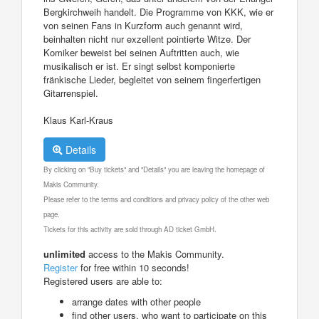
Bergkirchweih handelt. Die Programme von KKK, wie er
von seinen Fans in Kurzform auch genannt wird,
beinhalten nicht nur exzellent pointierte Witze. Der
Komiker beweist bei seinen Auftritten auch, wie
musikalisch er ist. Er singt selbst komponierte
fränkische Lieder, begleitet von seinem fingerfertigen
Gitarrenspiel.
Klaus Karl-Kraus
Details
By clicking on "Buy tickets" and "Details" you are leaving the homepage of
Makis Community.
Please refer to the terms and conditions and privacy policy of the other web
page.
Tickets for this activity are sold through AD ticket GmbH.
unlimited
access to the Makis Community.
Register
for free within 10 seconds!
Registered users are able to:
arrange dates with other people
find other users, who want to participate on this