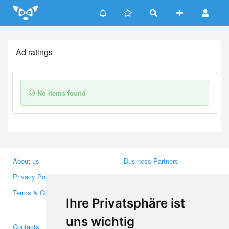
Update cookies preferences
Ad ratings
No items found
About us
Business Partners
Privacy Policy
Investors
Terms & Conditions
Press
Ihre Privatsphäre ist
Media
uns wichtig
Contacts
Facebook