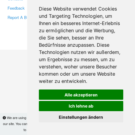
Feedback
Twitter
Diese Website verwendet Cookies
und Targeting Technologien, um
Report A Bug
YouTube
Ihnen ein besseres Internet-Erlebnis
Google+
zu ermöglichen und die Werbung,
die Sie sehen, besser an Ihre
Makis
© Copyright 2026
Bedürfnisse anzupassen. Diese
Technologien nutzen wir außerdem,
um Ergebnisse zu messen, um zu
verstehen, woher unsere Besucher
kommen oder um unsere Website
weiter zu entwickeln.
Alle akzeptieren
Ich lehne ab
Einstellungen ändern
We are using cookies to provide statistics that help us give you the best experience of
our site. You can find out more
here
and block them if you prefer. However, by continuing
to use the site without changes, you are agreeing to it.
OK