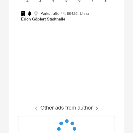
2
3
4
5
6
7
8
Parkstraße 44, 59425, Unna
Erich Göpfert Stadthalle
Other ads from author