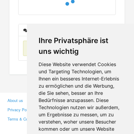
Messages
Ihre Privatsphäre ist
No items found
uns wichtig
Diese Website verwendet Cookies
und Targeting Technologien, um
Ihnen ein besseres Internet-Erlebnis
zu ermöglichen und die Werbung,
die Sie sehen, besser an Ihre
Bedürfnisse anzupassen. Diese
About us
Business Partners
Technologien nutzen wir außerdem,
Privacy Policy
Investors
um Ergebnisse zu messen, um zu
Terms & Conditions
Press
verstehen, woher unsere Besucher
Media
kommen oder um unsere Website