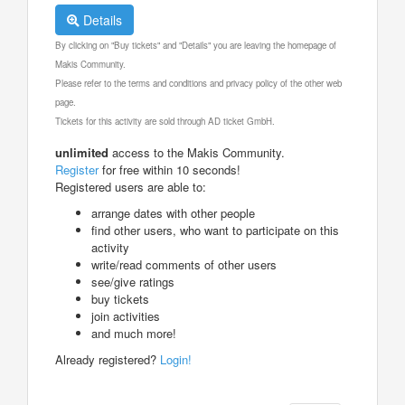
Details
By clicking on "Buy tickets" and "Details" you are leaving the homepage of
Makis Community.
Please refer to the terms and conditions and privacy policy of the other web
page.
Tickets for this activity are sold through AD ticket GmbH.
unlimited
access to the Makis Community.
Register
for free within 10 seconds!
Registered users are able to:
arrange dates with other people
find other users, who want to participate on this
activity
write/read comments of other users
see/give ratings
buy tickets
join activities
and much more!
Already registered?
Login!