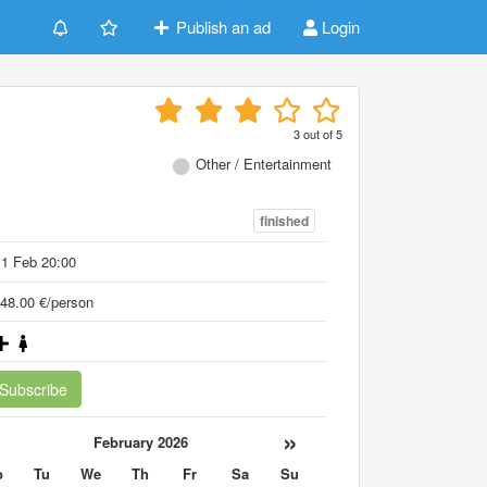
Publish an ad
Login
3
out of
5
Other / Entertainment
finished
1 Feb 20:00
48.00 €/person
Subscribe
«
»
February 2026
o
Tu
We
Th
Fr
Sa
Su