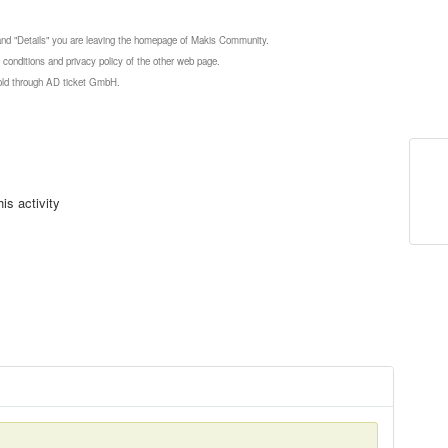
 and "Details" you are leaving the homepage of Makis Community.
 conditions and privacy policy of the other web page.
 sold through AD ticket GmbH.
is activity