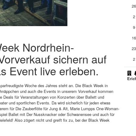
2
2
9
1
Week Nordrhein-
2
 Vorverkauf sichern auf
2
s Event live erleben.
Eric
 sparfreudigste Woche des Jahres steht an. Die Black Week in
Schnäppchen und auch die Events in unserem Vorverkauf kommen
ene Deals für Veranstaltungen von Konzerten über Ballett und
er und sportlichen Events. Da wird sicherlich für jeden etwas
nderem für Die Zauberflöte für Jung & Alt, Marie Lumpps One-Woman-
iel Ballet mit Der Nussknacker oder Schwanensee und auch für
lefeld! Also zögert nicht und greift fix zu, bei der Black Week