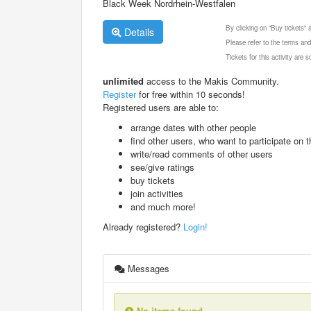
Black Week Nordrhein-Westfalen
By clicking on "Buy tickets"
Details
Please refer to the terms and
Tickets for this activity are
unlimited
access to the Makis Community.
Register
for free within 10 seconds!
Registered users are able to:
arrange dates with other people
find other users, who want to participate on th
write/read comments of other users
see/give ratings
buy tickets
join activities
and much more!
Already registered?
Login!
Messages
No items found