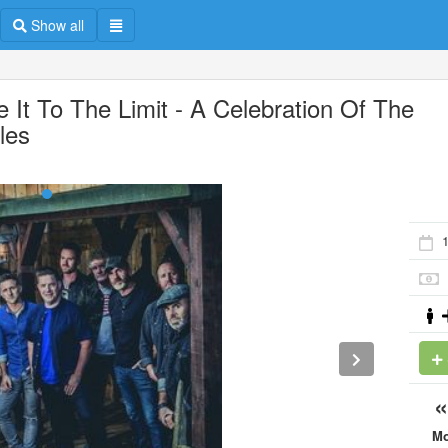
Show all
e It To The Limit - A Celebration Of The
les
1
M