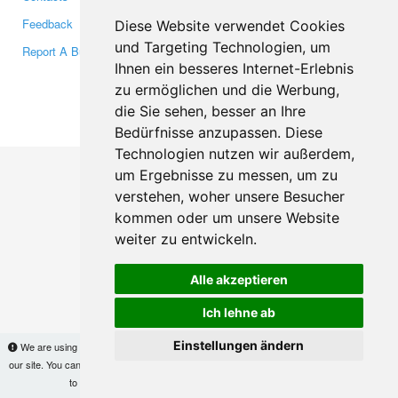
Feedback
Twitter
Diese Website verwendet Cookies
und Targeting Technologien, um
Report A Bug
YouTube
Ihnen ein besseres Internet-Erlebnis
Google+
zu ermöglichen und die Werbung,
die Sie sehen, besser an Ihre
Makis
© Copyright 2026
Bedürfnisse anzupassen. Diese
Technologien nutzen wir außerdem,
um Ergebnisse zu messen, um zu
verstehen, woher unsere Besucher
kommen oder um unsere Website
weiter zu entwickeln.
Alle akzeptieren
Ich lehne ab
Einstellungen ändern
We are using cookies to provide statistics that help us give you the best experience of
our site. You can find out more
here
and block them if you prefer. However, by continuing
to use the site without changes, you are agreeing to it.
OK