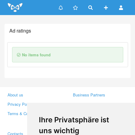
Update cookies preferences
Ad ratings
No items found
About us
Business Partners
Privacy Policy
Investors
Terms & Conditions
Press
Ihre Privatsphäre ist
Media
uns wichtig
Contacts
Facebook