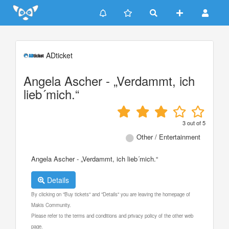
Update cookies preferences
ADticket
Angela Ascher - „Verdammt, ich
lieb´mich.“
3
out of
5
Other / Entertainment
Angela Ascher - „Verdammt, ich lieb´mich.“
Details
By clicking on "Buy tickets" and "Details" you are leaving the homepage of
Makis Community.
Please refer to the terms and conditions and privacy policy of the other web
page.