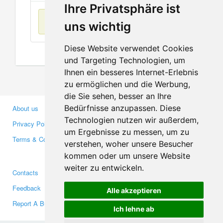
Ihre Privatsphäre ist
No items found
uns wichtig
Diese Website verwendet Cookies
und Targeting Technologien, um
Ihnen ein besseres Internet-Erlebnis
zu ermöglichen und die Werbung,
die Sie sehen, besser an Ihre
Bedürfnisse anzupassen. Diese
About us
Business Partners
Technologien nutzen wir außerdem,
Privacy Policy
Investors
um Ergebnisse zu messen, um zu
Terms & Conditions
Press
verstehen, woher unsere Besucher
Media
kommen oder um unsere Website
weiter zu entwickeln.
Contacts
Facebook
Feedback
Twitter
Alle akzeptieren
Report A Bug
YouTube
Ich lehne ab
Google+