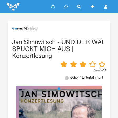
Update cookies preferences
ADticket
Jan Simowitsch - UND DER WAL
SPUCKT MICH AUS |
Konzertlesung
3
out of
5
Other / Entertainment