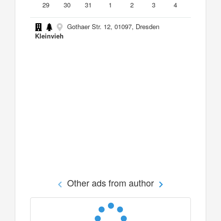
29
30
31
1
2
3
4
Gothaer Str. 12, 01097, Dresden
Kleinvieh
Other ads from author