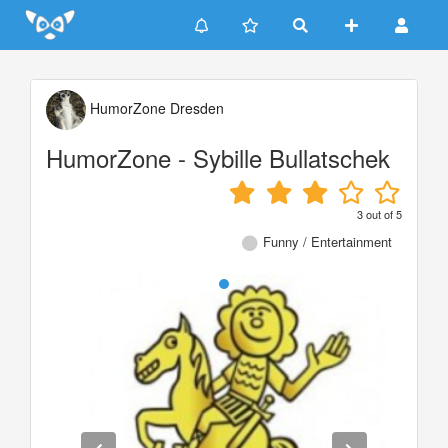
Update cookies preferences
HumorZone Dresden
HumorZone - Sybille Bullatschek
3
out of
5
Funny / Entertainment