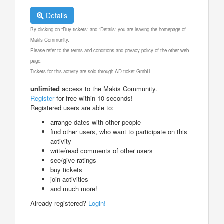
Details
By clicking on "Buy tickets" and "Details" you are leaving the homepage of
Makis Community.
Please refer to the terms and conditions and privacy policy of the other web
page.
Tickets for this activity are sold through AD ticket GmbH.
unlimited
access to the Makis Community.
Register
for free within 10 seconds!
Registered users are able to:
arrange dates with other people
find other users, who want to participate on this
activity
write/read comments of other users
see/give ratings
buy tickets
join activities
and much more!
Already registered?
Login!