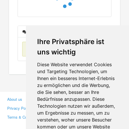
Messages
Ihre Privatsphäre ist
No items found
uns wichtig
Diese Website verwendet Cookies
und Targeting Technologien, um
Ihnen ein besseres Internet-Erlebnis
zu ermöglichen und die Werbung,
die Sie sehen, besser an Ihre
Bedürfnisse anzupassen. Diese
About us
Business Partners
Technologien nutzen wir außerdem,
Privacy Policy
Investors
um Ergebnisse zu messen, um zu
Terms & Conditions
Press
verstehen, woher unsere Besucher
Media
kommen oder um unsere Website