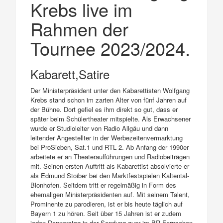
Krebs live im
Rahmen der
Tournee 2023/2024.
Kabarett,Satire
Der Ministerpräsident unter den Kabarettisten Wolfgang
Krebs stand schon im zarten Alter von fünf Jahren auf
der Bühne. Dort gefiel es ihm direkt so gut, dass er
später beim Schülertheater mitspielte. Als Erwachsener
wurde er Studioleiter von Radio Allgäu und dann
leitender Angestellter in der Werbezeitenvermarktung
bei ProSieben, Sat.1 und RTL 2. Ab Anfang der 1990er
arbeitete er an Theateraufführungen und Radiobeiträgen
mit. Seinen ersten Auftritt als Kabarettist absolvierte er
als Edmund Stoiber bei den Marktfestspielen Kaltental-
Blonhofen. Seitdem tritt er regelmäßig in Form des
ehemaligen Ministerpräsidenten auf. Mit seinem Talent,
Prominente zu parodieren, ist er bis heute täglich auf
Bayern 1 zu hören. Seit über 15 Jahren ist er zudem
jeden Donnerstag in der Sendung quer im BR Fernsehen