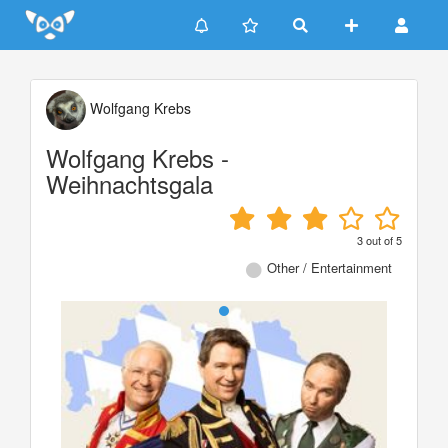
Update cookies preferences
Wolfgang Krebs
Wolfgang Krebs -
Weihnachtsgala
3
out of
5
Other / Entertainment