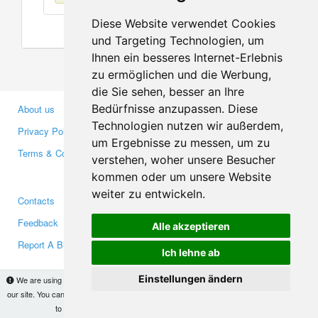
Diese Website verwendet Cookies
und Targeting Technologien, um
Ihnen ein besseres Internet-Erlebnis
zu ermöglichen und die Werbung,
die Sie sehen, besser an Ihre
Bedürfnisse anzupassen. Diese
About us
Business Partners
Technologien nutzen wir außerdem,
Privacy Policy
Investors
um Ergebnisse zu messen, um zu
Terms & Conditions
Press
verstehen, woher unsere Besucher
Media
kommen oder um unsere Website
weiter zu entwickeln.
Contacts
Facebook
Feedback
Twitter
Alle akzeptieren
Report A Bug
YouTube
Ich lehne ab
Google+
Einstellungen ändern
We are using cookies to provide statistics that help us give you the best experience of
our site. You can find out more
here
and block them if you prefer. However, by continuing
Makis
© Copyright 2026
to use the site without changes, you are agreeing to it.
OK