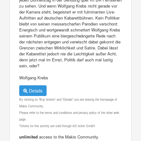
zu sehen. Und wenn Wolfgang Krebs nicht gerade vor
der Kamera steht, begeistert er mit fulminanten Live-
Auftritten auf deutschen Kabarettbühnen. Kein Politiker
bleibt von seinen messerscharfen Parodien verschont:
Energisch und wortgewandt schmettert Wolfgang Krebs
seinem Publikum eine biergeschwängerte Rede nach
der nächsten entgegen und verwischt dabei gekonnt die
Grenzen zwischen Wirklichkeit und Satire. Dabei lässt
der Kabarettist jedoch nie die Leichtigkeit außer Acht,
denn jetzt mal im Ernst, Politik darf auch mal lustig
sein, oder?
Wolfgang Krebs
Details
By clicking on "Buy tickets" and "Details" you are leaving the homepage of
Makis Community.
Please refer to the terms and conditions and privacy policy of the other web
page.
Tickets for this activity are sold through AD ticket GmbH.
unlimited
access to the Makis Community.