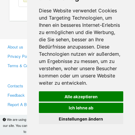
Diese Website verwendet Cookies
und Targeting Technologien, um
Ihnen ein besseres Internet-Erlebnis
zu ermöglichen und die Werbung,
die Sie sehen, besser an Ihre
Bedürfnisse anzupassen. Diese
About us
Business Partners
Technologien nutzen wir außerdem,
Privacy Policy
Investors
um Ergebnisse zu messen, um zu
Terms & Conditions
Press
verstehen, woher unsere Besucher
Media
kommen oder um unsere Website
weiter zu entwickeln.
Contacts
Facebook
Feedback
Twitter
Alle akzeptieren
Report A Bug
YouTube
Ich lehne ab
Google+
Einstellungen ändern
We are using cookies to provide statistics that help us give you the best experience of
our site. You can find out more
here
and block them if you prefer. However, by continuing
Makis
© Copyright 2026
to use the site without changes, you are agreeing to it.
OK