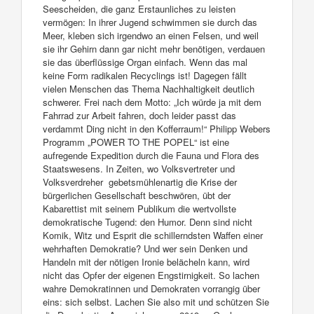
Seescheiden, die ganz Erstaunliches zu leisten
vermögen: In ihrer Jugend schwimmen sie durch das
Meer, kleben sich irgendwo an einen Felsen, und weil
sie ihr Gehirn dann gar nicht mehr benötigen, verdauen
sie das überflüssige Organ einfach. Wenn das mal
keine Form radikalen Recyclings ist! Dagegen fällt
vielen Menschen das Thema Nachhaltigkeit deutlich
schwerer. Frei nach dem Motto: „Ich würde ja mit dem
Fahrrad zur Arbeit fahren, doch leider passt das
verdammt Ding nicht in den Kofferraum!“ Philipp Webers
Programm „POWER TO THE POPEL“ ist eine
aufregende Expedition durch die Fauna und Flora des
Staatswesens. In Zeiten, wo Volksvertreter und
Volksverdreher gebetsmühlenartig die Krise der
bürgerlichen Gesellschaft beschwören, übt der
Kabarettist mit seinem Publikum die wertvollste
demokratische Tugend: den Humor. Denn sind nicht
Komik, Witz und Esprit die schillerndsten Waffen einer
wehrhaften Demokratie? Und wer sein Denken und
Handeln mit der nötigen Ironie belächeln kann, wird
nicht das Opfer der eigenen Engstirnigkeit. So lachen
wahre Demokratinnen und Demokraten vorrangig über
eins: sich selbst. Lachen Sie also mit und schützen Sie