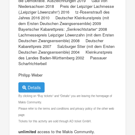
die Demokratie. Auszeichnungen 2019 Gaul von
Niedersachsen 2018 Preis der Leipziger Lachmesse
(„Leipziger Löwenzahn“) 2016 tz-Rosenstrauß des
Jahres 2016 2010 Deutscher Kleinkunstpreis (mit
dem Ersten Deutschen Zwangsensemble) 2009
Bayerischer Kabarettpreis: „Senkrechtstarter“ 2008
Lachmessepreis Leipziger Löwenzahn (mit dem Ersten
Deutschen Zwangsensemble) 2008 Deutscher
Kabarettpreis 2007 Salzburger Stier (mit dem Ersten
Deutschen Zwangsensemble) 2004 Kleinkunstpreis
des Landes Baden-Württemberg 2002 Passauer
Scharfrichterbeil
Philipp Weber
Details
By clicking on "Buy tickets" and "Details" you are leaving the homepage of
Makis Community.
Please refer to the terms and conditions and privacy policy of the other web
page.
Tickets for this activity are sold through AD ticket GmbH.
unlimited
access to the Makis Community.