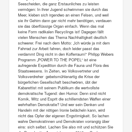
Seescheiden, die ganz Erstaunliches zu leisten
vermögen: In ihrer Jugend schwimmen sie durch das
Meer, kleben sich irgendwo an einen Felsen, und weil
sie ihr Gehirn dann gar nicht mehr benötigen, verdauen
sie das überflüssige Organ einfach. Wenn das mal
keine Form radikalen Recyclings ist! Dagegen fällt
vielen Menschen das Thema Nachhaltigkeit deutlich
schwerer. Frei nach dem Motto: „Ich würde ja mit dem
Fahrrad zur Arbeit fahren, doch leider passt das
verdammt Ding nicht in den Kofferraum!“ Philipp Webers
Programm „POWER TO THE POPEL“ ist eine
aufregende Expedition durch die Fauna und Flora des
Staatswesens. In Zeiten, wo Volksvertreter und
Volksverdreher gebetsmühlenartig die Krise der
bürgerlichen Gesellschaft beschwören, übt der
Kabarettist mit seinem Publikum die wertvollste
demokratische Tugend: den Humor. Denn sind nicht
Komik, Witz und Esprit die schillerndsten Waffen einer
wehrhaften Demokratie? Und wer sein Denken und
Handeln mit der nötigen Ironie belächeln kann, wird
nicht das Opfer der eigenen Engstirnigkeit. So lachen
wahre Demokratinnen und Demokraten vorrangig über
eins: sich selbst. Lachen Sie also mit und schützen Sie