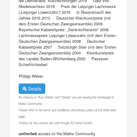
die Demokratie. Auszeichnungen 2019 Gaul von
Niedersachsen 2018 Preis der Leipziger Lachmesse
(„Leipziger Löwenzahn“) 2016 tz-Rosenstrauß des
Jahres 2016 2010 Deutscher Kleinkunstpreis (mit
dem Ersten Deutschen Zwangsensemble) 2009
Bayerischer Kabarettpreis: „Senkrechtstarter“ 2008
Lachmessepreis Leipziger Löwenzahn (mit dem Ersten
Deutschen Zwangsensemble) 2008 Deutscher
Kabarettpreis 2007 Salzburger Stier (mit dem Ersten
Deutschen Zwangsensemble) 2004 Kleinkunstpreis
des Landes Baden-Württemberg 2002 Passauer
Scharfrichterbeil
Philipp Weber
Details
By clicking on "Buy tickets" and "Details" you are leaving the homepage of
Makis Community.
Please refer to the terms and conditions and privacy policy of the other web
page.
Tickets for this activity are sold through AD ticket GmbH.
unlimited
access to the Makis Community.