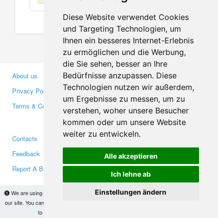
Diese Website verwendet Cookies
und Targeting Technologien, um
Ihnen ein besseres Internet-Erlebnis
zu ermöglichen und die Werbung,
die Sie sehen, besser an Ihre
Bedürfnisse anzupassen. Diese
About us
Business Partners
Technologien nutzen wir außerdem,
Privacy Policy
Investors
um Ergebnisse zu messen, um zu
Terms & Conditions
Press
verstehen, woher unsere Besucher
Media
kommen oder um unsere Website
weiter zu entwickeln.
Contacts
Facebook
Feedback
Twitter
Alle akzeptieren
Report A Bug
YouTube
Ich lehne ab
Google+
Einstellungen ändern
We are using cookies to provide statistics that help us give you the best experience of
our site. You can find out more
here
and block them if you prefer. However, by continuing
Makis
© Copyright 2026
to use the site without changes, you are agreeing to it.
OK