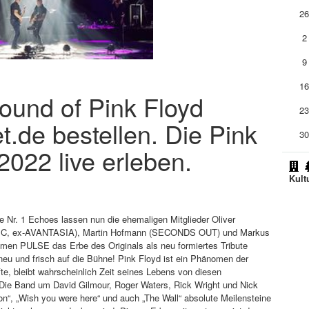
2
2
9
1
ound of Pink Floyd
2
t.de bestellen. Die Pink
3
022 live erleben.
Kult
 Nr. 1 Echoes lassen nun die ehemaligen Mitglieder Oliver
 ex-AVANTASIA), Martin Hofmann (SECONDS OUT) und Markus
PULSE das Erbe des Originals als neu formiertes Tribute
 neu und frisch auf die Bühne! Pink Floyd ist ein Phänomen der
te, bleibt wahrscheinlich Zeit seines Lebens von diesen
t. Die Band um David Gilmour, Roger Waters, Rick Wright und Nick
on“, „Wish you were here“ und auch „The Wall“ absolute Meilensteine