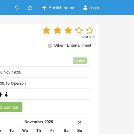
Publish an ad
Login
3
out of
5
Other / Entertainment
active
28 Nov 19:30
39.10 €/person
Subscribe
«
»
November 2026
o
Tu
We
Th
Fr
Sa
Su