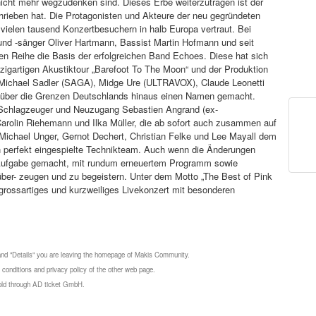
nicht mehr wegzudenken sind. Dieses Erbe weiterzutragen ist der
rieben hat. Die Protagonisten und Akteure der neu gegründeten
vielen tausend Konzertbesuchern in halb Europa vertraut. Bei
nd -sänger Oliver Hartmann, Bassist Martin Hofmann und seit
n Reihe die Basis der erfolgreichen Band Echoes. Diese hat sich
nzigartigen Akustiktour „Barefoot To The Moon“ und der Produktion
 Michael Sadler (SAGA), Midge Ure (ULTRAVOX), Claude Leonetti
über die Grenzen Deutschlands hinaus einen Namen gemacht.
n Schlagzeuger und Neuzugang Sebastien Angrand (ex-
rolin Riehemann und Ilka Müller, die ab sofort auch zusammen auf
Michael Unger, Gernot Dechert, Christian Felke und Lee Mayall dem
n perfekt eingespielte Technikteam. Auch wenn die Änderungen
r Aufgabe gemacht, mit rundum erneuertem Programm sowie
über- zeugen und zu begeistern. Unter dem Motto „The Best of Pink
 grossartiges und kurzweiliges Livekonzert mit besonderen
 and "Details" you are leaving the homepage of Makis Community.
 conditions and privacy policy of the other web page.
 sold through AD ticket GmbH.