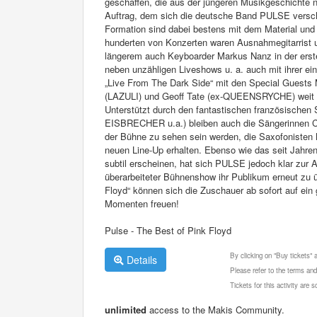
geschaffen, die aus der jüngeren Musikgeschichte 
Auftrag, dem sich die deutsche Band PULSE versch
Formation sind dabei bestens mit dem Material und 
hunderten von Konzerten waren Ausnahmegitarrist u
längerem auch Keyboarder Markus Nanz in der erste
neben unzähligen Liveshows u. a. auch mit ihrer ei
„Live From The Dark Side“ mit den Special Guests
(LAZULI) und Geoff Tate (ex-QUEENSRYCHE) weit 
Unterstützt durch den fantastischen französische
EISBRECHER u.a.) bleiben auch die Sängerinnen Ca
der Bühne zu sehen sein werden, die Saxofonisten 
neuen Line-Up erhalten. Ebenso wie das seit Jahre
subtil erscheinen, hat sich PULSE jedoch klar zu
überarbeiteter Bühnenshow ihr Publikum erneut zu 
Floyd“ können sich die Zuschauer ab sofort auf ein
Momenten freuen!
Pulse - The Best of Pink Floyd
By clicking on "Buy tickets"
Details
Please refer to the terms and
Tickets for this activity are
unlimited
access to the Makis Community.