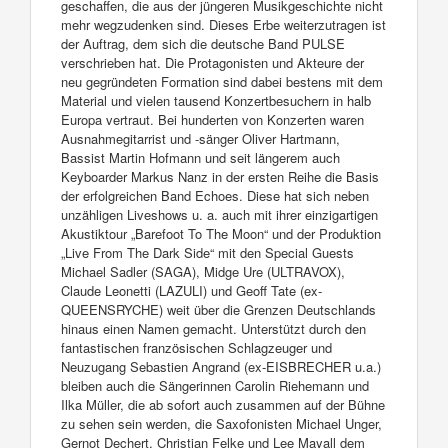
geschaffen, die aus der jüngeren Musikgeschichte nicht
mehr wegzudenken sind. Dieses Erbe weiterzutragen ist
der Auftrag, dem sich die deutsche Band PULSE
verschrieben hat. Die Protagonisten und Akteure der
neu gegründeten Formation sind dabei bestens mit dem
Material und vielen tausend Konzertbesuchern in halb
Europa vertraut. Bei hunderten von Konzerten waren
Ausnahmegitarrist und -sänger Oliver Hartmann,
Bassist Martin Hofmann und seit längerem auch
Keyboarder Markus Nanz in der ersten Reihe die Basis
der erfolgreichen Band Echoes. Diese hat sich neben
unzähligen Liveshows u. a. auch mit ihrer einzigartigen
Akustiktour „Barefoot To The Moon“ und der Produktion
„Live From The Dark Side“ mit den Special Guests
Michael Sadler (SAGA), Midge Ure (ULTRAVOX),
Claude Leonetti (LAZULI) und Geoff Tate (ex-
QUEENSRYCHE) weit über die Grenzen Deutschlands
hinaus einen Namen gemacht. Unterstützt durch den
fantastischen französischen Schlagzeuger und
Neuzugang Sebastien Angrand (ex-EISBRECHER u.a.)
bleiben auch die Sängerinnen Carolin Riehemann und
Ilka Müller, die ab sofort auch zusammen auf der Bühne
zu sehen sein werden, die Saxofonisten Michael Unger,
Gernot Dechert, Christian Felke und Lee Mayall dem