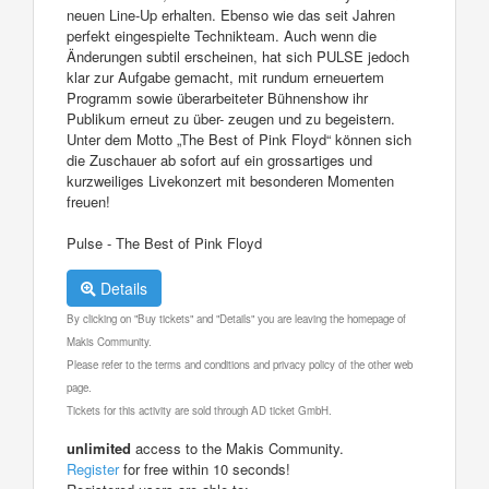
neuen Line-Up erhalten. Ebenso wie das seit Jahren
perfekt eingespielte Technikteam. Auch wenn die
Änderungen subtil erscheinen, hat sich PULSE jedoch
klar zur Aufgabe gemacht, mit rundum erneuertem
Programm sowie überarbeiteter Bühnenshow ihr
Publikum erneut zu über- zeugen und zu begeistern.
Unter dem Motto „The Best of Pink Floyd“ können sich
die Zuschauer ab sofort auf ein grossartiges und
kurzweiliges Livekonzert mit besonderen Momenten
freuen!
Pulse - The Best of Pink Floyd
Details
By clicking on "Buy tickets" and "Details" you are leaving the homepage of
Makis Community.
Please refer to the terms and conditions and privacy policy of the other web
page.
Tickets for this activity are sold through AD ticket GmbH.
unlimited
access to the Makis Community.
Register
for free within 10 seconds!