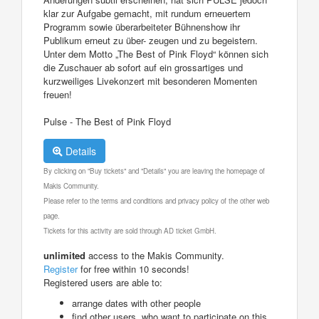
klar zur Aufgabe gemacht, mit rundum erneuertem
Programm sowie überarbeiteter Bühnenshow ihr
Publikum erneut zu über- zeugen und zu begeistern.
Unter dem Motto „The Best of Pink Floyd“ können sich
die Zuschauer ab sofort auf ein grossartiges und
kurzweiliges Livekonzert mit besonderen Momenten
freuen!
Pulse - The Best of Pink Floyd
Details
By clicking on "Buy tickets" and "Details" you are leaving the homepage of
Makis Community.
Please refer to the terms and conditions and privacy policy of the other web
page.
Tickets for this activity are sold through AD ticket GmbH.
unlimited
access to the Makis Community.
Register
for free within 10 seconds!
Registered users are able to:
arrange dates with other people
find other users, who want to participate on this