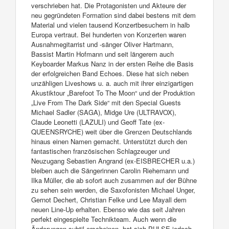
verschrieben hat. Die Protagonisten und Akteure der
neu gegründeten Formation sind dabei bestens mit dem
Material und vielen tausend Konzertbesuchern in halb
Europa vertraut. Bei hunderten von Konzerten waren
Ausnahmegitarrist und -sänger Oliver Hartmann,
Bassist Martin Hofmann und seit längerem auch
Keyboarder Markus Nanz in der ersten Reihe die Basis
der erfolgreichen Band Echoes. Diese hat sich neben
unzähligen Liveshows u. a. auch mit ihrer einzigartigen
Akustiktour „Barefoot To The Moon“ und der Produktion
„Live From The Dark Side“ mit den Special Guests
Michael Sadler (SAGA), Midge Ure (ULTRAVOX),
Claude Leonetti (LAZULI) und Geoff Tate (ex-
QUEENSRYCHE) weit über die Grenzen Deutschlands
hinaus einen Namen gemacht. Unterstützt durch den
fantastischen französischen Schlagzeuger und
Neuzugang Sebastien Angrand (ex-EISBRECHER u.a.)
bleiben auch die Sängerinnen Carolin Riehemann und
Ilka Müller, die ab sofort auch zusammen auf der Bühne
zu sehen sein werden, die Saxofonisten Michael Unger,
Gernot Dechert, Christian Felke und Lee Mayall dem
neuen Line-Up erhalten. Ebenso wie das seit Jahren
perfekt eingespielte Technikteam. Auch wenn die
Änderungen subtil erscheinen, hat sich PULSE jedoch