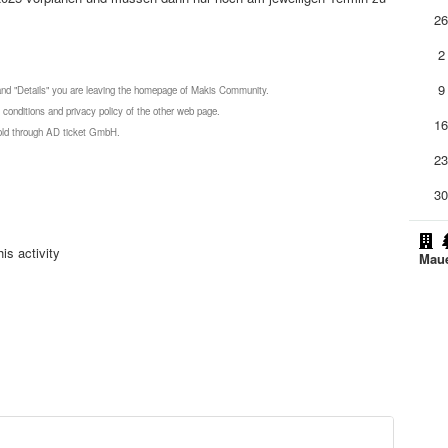
2
2
9
 and "Details" you are leaving the homepage of Makis Community.
 conditions and privacy policy of the other web page.
1
 sold through AD ticket GmbH.
2
3
is activity
Mau