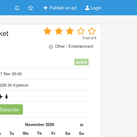
Publish an ad
Login
ket
3
out of
5
Other / Entertainment
active
27 Nov 20:00
226.00 €/person
Subscribe
«
»
November 2026
o
Tu
We
Th
Fr
Sa
Su