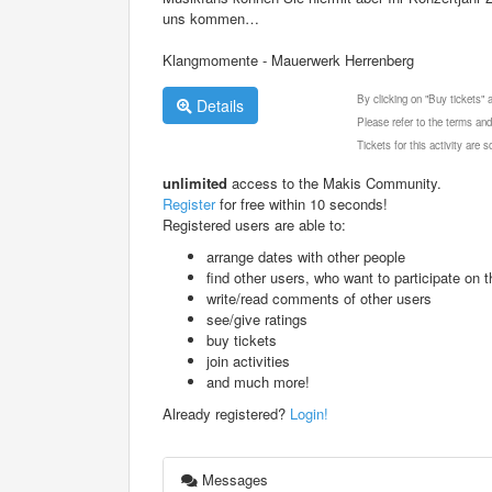
uns kommen…
Klangmomente - Mauerwerk Herrenberg
By clicking on "Buy tickets"
Details
Please refer to the terms and
Tickets for this activity are
unlimited
access to the Makis Community.
Register
for free within 10 seconds!
Registered users are able to:
arrange dates with other people
find other users, who want to participate on th
write/read comments of other users
see/give ratings
buy tickets
join activities
and much more!
Already registered?
Login!
Messages