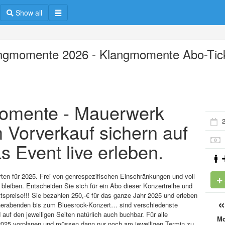
Show all
ngmomente 2026 - Klangmomente Abo-Tic
momente - Mauerwerk
m Vorverkauf sichern auf
s Event live erleben.
ten für 2025. Frei von genrespezifischen Einschränkungen und voll
bleiben. Entscheiden Sie sich für ein Abo dieser Konzertreihe und
ittspreise!!! Sie bezahlen 250,-€ für das ganze Jahr 2025 und erleben
cherabenden bis zum Bluesrock-Konzert… sind verschiedenste
 auf den jeweiligen Seiten natürlich auch buchbar. Für alle
M
 2025 vorplanen und müssen dann nur noch am jeweiligen Termin zu