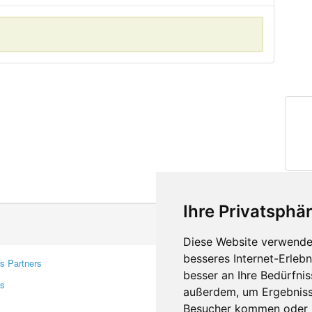
Ihre Privatsphär
Diese Website verwendet
besseres Internet-Erleb
s Partners
Contacts
besser an Ihre Bedürfni
rs
Feedback
außerdem, um Ergebniss
Report A Bug
Besucher kommen oder u