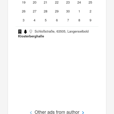
19
20
21
22
23
24
25
26
27
28
29
30
1
2
3
4
5
6
7
8
9
Schloßstraße, 63505, Langenselbold
Klosterberghalle
Other ads from author