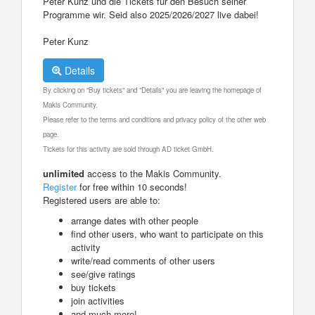
Peter Kunz und die Tickets für den Besuch seiner
Programme wir. Seid also 2025/2026/2027 live dabei!
Peter Kunz
Details
By clicking on "Buy tickets" and "Details" you are leaving the homepage of
Makis Community.
Please refer to the terms and conditions and privacy policy of the other web
page.
Tickets for this activity are sold through AD ticket GmbH.
unlimited
access to the Makis Community.
Register
for free within 10 seconds!
Registered users are able to:
arrange dates with other people
find other users, who want to participate on this
activity
write/read comments of other users
see/give ratings
buy tickets
join activities
and much more!