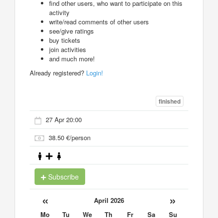
find other users, who want to participate on this
activity
write/read comments of other users
see/give ratings
buy tickets
join activities
and much more!
Already registered?
Login!
finished
27 Apr 20:00
38.50 €/person
Subscribe
«
»
April 2026
Mo
Tu
We
Th
Fr
Sa
Su