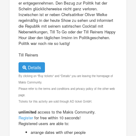
er entgegennehmen. Den Bezug zur Politik hat der
Schelm glücklicherweise nicht ganz verloren.
Inzwischen ist er neben Chefsatiriker Oliver Welke
regelmäßig in der heute Show zu sehen und informiert
die Republik mit seinem satirischen Cocktail mit
Nebenwirkungen, Till To Go oder der Till Reiners Happy
Hour über den täglichen Irrsinn im Politikgeschehen.
Politik war noch nie so lustig!
Till Reiners
Details
By clicking on "Buy tickets" and "Details" you are leaving the homepage of
Makis Community.
Please refer to the terms and conditions and privacy policy of the other web
page.
Tickets for this activity are sold through AD ticket GmbH.
unlimited
access to the Makis Community.
Register
for free within 10 seconds!
Registered users are able to:
arrange dates with other people