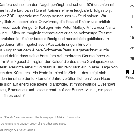
Karriere schnell an den Nagel gehängt und schon 1976 erschien mit
2
ither ist die Laufbahn Roland Kaisers eine unleugbare Erfolgsstory.
i der ZDF-Hitparade mit Songs seiner über 25 Studioalben. Wir
1
r „Dich zu lieben“ sind Ohrwürmer, die Roland Kaiser unsterblich
8
Feder auch Songs für Kollegen wie Peter Maffay, Milva oder Nana
se – Alles ist möglich“ thematisiert er seine schwierige Zeit mit
1
ereichen ist Kaiser bodenständig und menschlich geblieben. In
 goldenen Stimmgabel auch Auszeichnungen für sein
2
016 sogar mit dem Albert-Schweizer-Preis ausgezeichnet wurde.
 Grund dafür, dass seine Fans ihm seit mehreren Generationen zu
2
 im Musikgeschäft regiert der Kaiser die deutsche Schlagerszene.
llt“ erreichte erneut Goldstatus und reiht sich ein in eine Riege von
 des Künstlers. Ein Ende ist nicht in Sicht – das zeigt sich
Frie
den innerhalb der letzten drei Jahre veröffentlichten Alben Neue
ie sich auf energiegeladene, glanzvolle, stimmgewaltige Liveshows
asen, Emotionen und Leidenschaft auf der Bühne. Musik, die jede
 – ihres auch?
 and "Details" you are leaving the homepage of Makis Community.
 conditions and privacy policy of the other web page.
 sold through AD ticket GmbH.