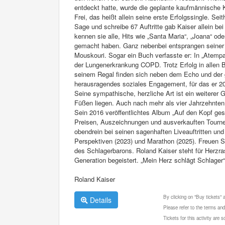
entdeckt hatte, wurde die geplante kaufmännische 
Frei, das heißt allein seine erste Erfolgssingle. Se
Sage und schreibe 67 Auftritte gab Kaiser allein be
kennen sie alle, Hits wie „Santa Maria“, „Joana“ ode
gemacht haben. Ganz nebenbei entsprangen seiner 
Mouskouri. Sogar ein Buch verfasste er: In „Atempau
der Lungenerkrankung COPD. Trotz Erfolg in allen B
seinem Regal finden sich neben dem Echo und der
herausragendes soziales Engagement, für das er 2
Seine sympathische, herzliche Art ist ein weiterer
Füßen liegen. Auch nach mehr als vier Jahrzehnten
Sein 2016 veröffentlichtes Album „Auf den Kopf geste
Preisen, Auszeichnungen und ausverkauften Tourneen
obendrein bei seinen sagenhaften Liveauftritten und 
Perspektiven (2023) und Marathon (2025). Freuen S
des Schlagerbarons. Roland Kaiser steht für Herzr
Generation begeistert. „Mein Herz schlägt Schlager“
Roland Kaiser
By clicking on "Buy tickets"
Details
Please refer to the terms and
Tickets for this activity are