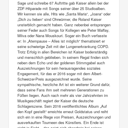
Sage und schreibe 67 Auftritte gab Kaiser allein bei der
ZDF-Hitparade mit Songs seiner über 25 Studioalben.
Wir kennen sie alle, Hits wie „Santa Maria“, „Joana“ oder
„Dich zu lieben“ sind Ohrwürmer, die Roland Kaiser
unsterblich gemacht haben. Ganz nebenbei entsprangen
seiner Feder auch Songs für Kollegen wie Peter Maffay,
Milva oder Nana Mouskouri. Sogar ein Buch verfasste
er: In „Atempause – Alles ist möglich“ thematisiert er
seine schwierige Zeit mit der Lungenerkrankung COPD.
Trotz Erfolg in allen Bereichen ist Kaiser bodenständig
und menschlich geblieben. In seinem Regal finden sich
neben dem Echo und der goldenen Stimmgabel auch
Auszeichnungen für sein herausragendes soziales
Engagement, für das er 2016 sogar mit dem Albert-
Schweizer-Preis ausgezeichnet wurde. Seine
sympathische, herzliche Art ist ein weiterer Grund dafür,
dass seine Fans ihm seit mehreren Generationen zu
Füßen liegen. Auch nach mehr als vier Jahrzehnten im
Musikgeschäft regiert der Kaiser die deutsche
Schlagerszene. Sein 2016 veröffentlichtes Album „Auf
den Kopf gestellt“ erreichte erneut Goldstatus und reiht
sich ein in eine Riege von Preisen, Auszeichnungen und
ausverkauften Tourneen des Künstlers. Ein Ende ist
nicht in Sicht – das zeigt sich obendrein bei seinen