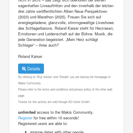
sagenhaften Liveauftritten und den innerhalb der letzten
drei Jahre veröffentlichten Alben Neue Perspektiven
(2023) und Marathon (2025). Freuen Sie sich auf
energiegeladene, glanzvolle, stimmgewaltige Liveshows
des Schlagerbarons. Roland Kaiser steht für Herzrasen,
Emotionen und Leidenschaft auf der Bühne. Musik, die
jede Generation begeistert. „Mein Herz schlägt
Schlager“ – ihres auch?
Roland Kaiser
Details
By clicking on "Buy tickets" and "Details" you are leaving the homepage of
Makis Community.
Please refer to the terms and conditions and privacy policy of the other web
page.
Tickets for this activity are sold through AD ticket GmbH.
unlimited
access to the Makis Community.
Register
for free within 10 seconds!
Registered users are able to:
arrange dates with other people