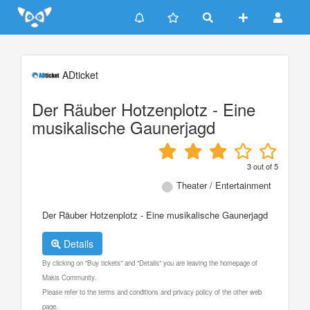
Update cookies preferences
ADticket
Der Räuber Hotzenplotz - Eine
musikalische Gaunerjagd
3
out of
5
Theater / Entertainment
Der Räuber Hotzenplotz - Eine musikalische Gaunerjagd
Details
By clicking on "Buy tickets" and "Details" you are leaving the homepage of
Makis Community.
Please refer to the terms and conditions and privacy policy of the other web
page.