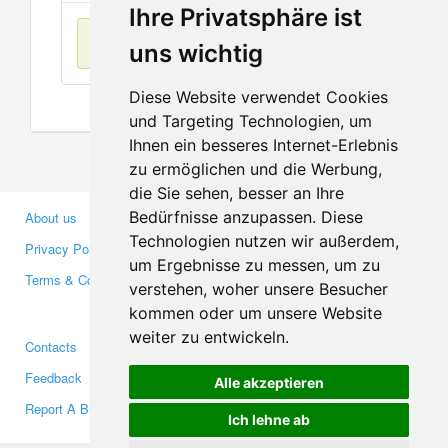
Ihre Privatsphäre ist
No items found
uns wichtig
Diese Website verwendet Cookies
und Targeting Technologien, um
Ihnen ein besseres Internet-Erlebnis
zu ermöglichen und die Werbung,
die Sie sehen, besser an Ihre
Bedürfnisse anzupassen. Diese
About us
Business Partners
Technologien nutzen wir außerdem,
Privacy Policy
Investors
um Ergebnisse zu messen, um zu
Terms & Conditions
Press
verstehen, woher unsere Besucher
Media
kommen oder um unsere Website
weiter zu entwickeln.
Contacts
Facebook
Feedback
Twitter
Alle akzeptieren
Report A Bug
YouTube
Ich lehne ab
Google+