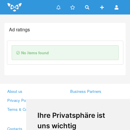
Update cookies preferences
Ad ratings
No items found
About us
Business Partners
Privacy Policy
Investors
Terms & Conditions
Press
Ihre Privatsphäre ist
Media
uns wichtig
Contacts
Facebook