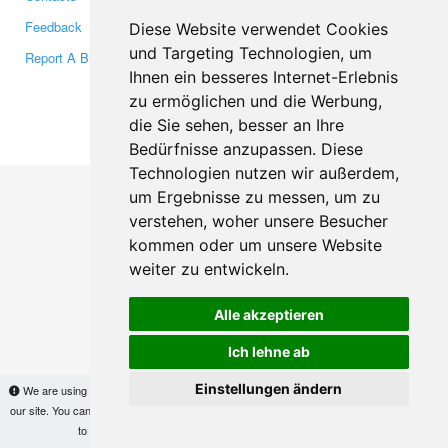
Feedback
Twitter
Diese Website verwendet Cookies
und Targeting Technologien, um
Report A Bug
YouTube
Ihnen ein besseres Internet-Erlebnis
Google+
zu ermöglichen und die Werbung,
die Sie sehen, besser an Ihre
Makis
© Copyright 2026
Bedürfnisse anzupassen. Diese
Technologien nutzen wir außerdem,
um Ergebnisse zu messen, um zu
verstehen, woher unsere Besucher
kommen oder um unsere Website
weiter zu entwickeln.
Alle akzeptieren
Ich lehne ab
Einstellungen ändern
We are using cookies to provide statistics that help us give you the best experience of
our site. You can find out more
here
and block them if you prefer. However, by continuing
to use the site without changes, you are agreeing to it.
OK