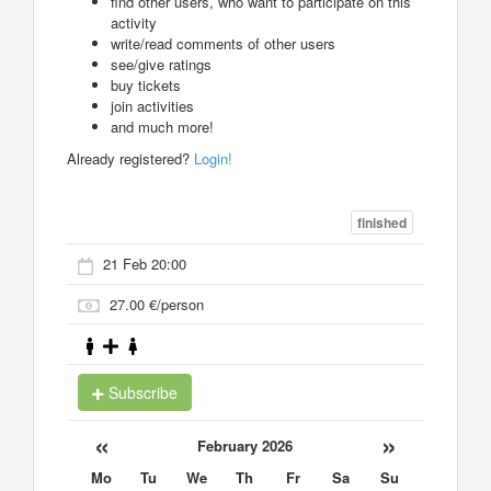
find other users, who want to participate on this
activity
write/read comments of other users
see/give ratings
buy tickets
join activities
and much more!
Already registered?
Login!
finished
21 Feb 20:00
27.00 €/person
Subscribe
«
»
February 2026
Mo
Tu
We
Th
Fr
Sa
Su