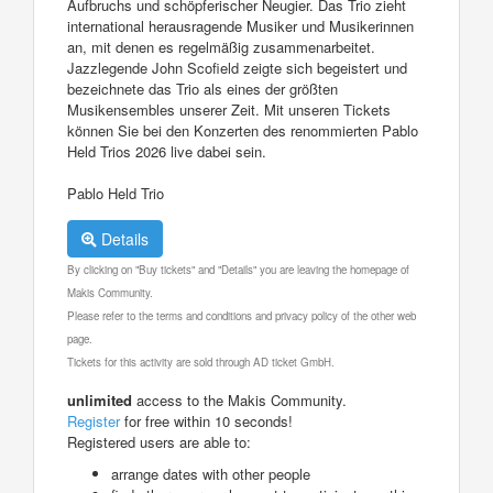
Aufbruchs und schöpferischer Neugier. Das Trio zieht
international herausragende Musiker und Musikerinnen
an, mit denen es regelmäßig zusammenarbeitet.
Jazzlegende John Scofield zeigte sich begeistert und
bezeichnete das Trio als eines der größten
Musikensembles unserer Zeit. Mit unseren Tickets
können Sie bei den Konzerten des renommierten Pablo
Held Trios 2026 live dabei sein.
Pablo Held Trio
Details
By clicking on "Buy tickets" and "Details" you are leaving the homepage of
Makis Community.
Please refer to the terms and conditions and privacy policy of the other web
page.
Tickets for this activity are sold through AD ticket GmbH.
unlimited
access to the Makis Community.
Register
for free within 10 seconds!
Registered users are able to:
arrange dates with other people