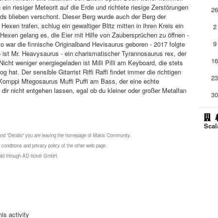
 ein riesiger Meteorit auf die Erde und richtete riesige Zerstörungen
2
ands blieben verschont. Dieser Berg wurde auch der Berg der
Hexen trafen, schlug ein gewaltiger Blitz mitten in ihren Kreis ein
2
n Hexen gelang es, die Eier mit Hilfe von Zaubersprüchen zu öffnen -
9
 war die finnische Originalband Hevisaurus geboren - 2017 folgte
ist Mr. Heavysaurus - ein charismatischer Tyrannosaurus rex, der
1
Nicht weniger energiegeladen ist Milli Pilli am Keyboard, die stets
hat. Der sensible Gitarrist Riffi Raffi findet immer die richtigen
2
 Komppi Mtegosaurus Muffi Puffi am Bass, der eine echte
r nicht entgehen lassen, egal ob du kleiner oder großer Metalfan
3
Scal
 and "Details" you are leaving the homepage of Makis Community.
 conditions and privacy policy of the other web page.
 sold through AD ticket GmbH.
is activity