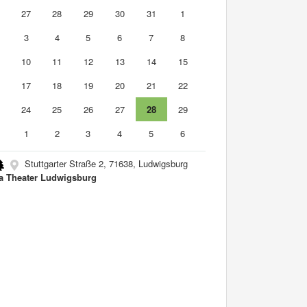
6
27
28
29
30
31
1
3
4
5
6
7
8
10
11
12
13
14
15
6
17
18
19
20
21
22
3
24
25
26
27
28
29
0
1
2
3
4
5
6
Stuttgarter Straße 2, 71638, Ludwigsburg
a Theater Ludwigsburg