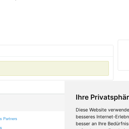
Ihre Privatsphär
Diese Website verwendet
besseres Internet-Erleb
s Partners
Contacts
besser an Ihre Bedürfni
rs
Feedback