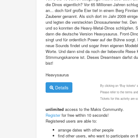
die Dinos eigentlich? Vor 65 Millionen Jahren schlug
an... doch fünf große Eier tief in einem Berg Finnl
Zauberer genannt. Als sich dort im Jahr 2009 einige 
und legten die versteckten Dinosauriereier frei. De
und so konnten die Heavy-Metal-Dinos schlüpfen. So
dann die deutsche Version Heavysaurus. Front-Dino 
singt und für ordentlich Power auf der Bühne sorgt. 
neue Sounds findet und sogar ihren eigenen Modeblog 
Worte. Und dann sind da noch der liebevolle Riese
Stimmungskanone ist. Dieses Dreamteam darfst du di
bist!
Heavysaurus
By clicking on "Buy tickets"
Details
Please refer to the terms and
Tickets for this activity are
unlimited
access to the Makis Community.
Register
for free within 10 seconds!
Registered users are able to:
arrange dates with other people
find other users, who want to participate on th