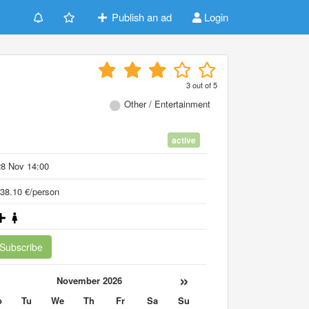
Publish an ad
Login
3
out of
5
Other / Entertainment
active
28 Nov 14:00
38.10 €/person
Subscribe
«
»
November 2026
o
Tu
We
Th
Fr
Sa
Su