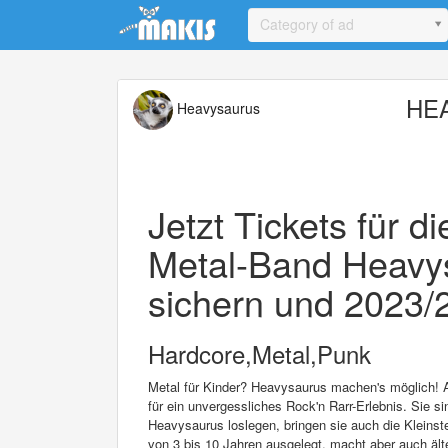
Update cookies preferences
Category of ad
HEA
Heavysaurus
Jetzt Tickets für di
Metal-Band Heavys
sichern und 2023/2
Hardcore,Metal,Punk
Metal für Kinder? Heavysaurus machen's möglich! Al
für ein unvergessliches Rock'n Rarr-Erlebnis. Sie s
Heavysaurus loslegen, bringen sie auch die Kleins
von 3 bis 10 Jahren ausgelegt, macht aber auch äl