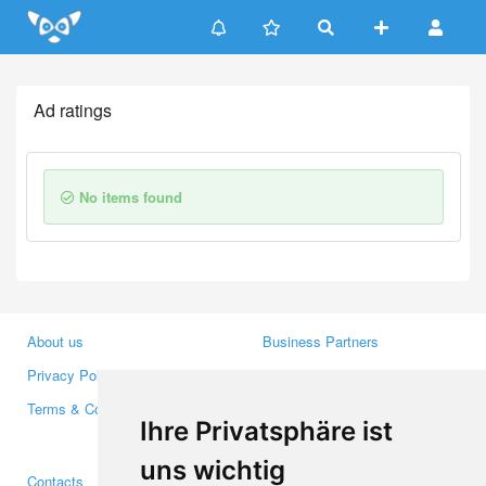
Update cookies preferences
Ad ratings
No items found
About us
Business Partners
Privacy Policy
Investors
Terms & Conditions
Press
Ihre Privatsphäre ist
Media
uns wichtig
Contacts
Facebook