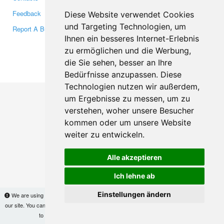
Feedback
Twitter
Diese Website verwendet Cookies
und Targeting Technologien, um
Report A Bug
YouTube
Ihnen ein besseres Internet-Erlebnis
Google+
zu ermöglichen und die Werbung,
die Sie sehen, besser an Ihre
Makis
© Copyright 2026
Bedürfnisse anzupassen. Diese
Technologien nutzen wir außerdem,
um Ergebnisse zu messen, um zu
verstehen, woher unsere Besucher
kommen oder um unsere Website
weiter zu entwickeln.
Alle akzeptieren
Ich lehne ab
Einstellungen ändern
We are using cookies to provide statistics that help us give you the best experience of
our site. You can find out more
here
and block them if you prefer. However, by continuing
to use the site without changes, you are agreeing to it.
OK