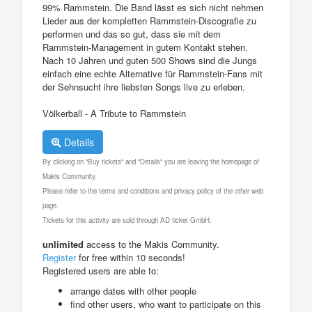
99% Rammstein. Die Band lässt es sich nicht nehmen
Lieder aus der kompletten Rammstein-Discografie zu
performen und das so gut, dass sie mit dem
Rammstein-Management in gutem Kontakt stehen.
Nach 10 Jahren und guten 500 Shows sind die Jungs
einfach eine echte Alternative für Rammstein-Fans mit
der Sehnsucht ihre liebsten Songs live zu erleben.
Völkerball - A Tribute to Rammstein
Details
By clicking on "Buy tickets" and "Details" you are leaving the homepage of
Makis Community.
Please refer to the terms and conditions and privacy policy of the other web
page.
Tickets for this activity are sold through AD ticket GmbH.
unlimited
access to the Makis Community.
Register
for free within 10 seconds!
Registered users are able to:
arrange dates with other people
find other users, who want to participate on this