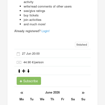
activity
write/read comments of other users
see/give ratings
buy tickets
join activities
and much more!
Already registered?
Login!
finished
27 Jun 20:00
44.90 €/person
Subscribe
«
»
June 2026
Mo
Tu
We
Th
Fr
Sa
Su