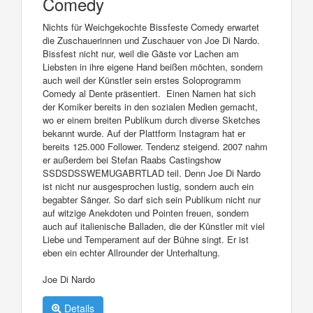
Comedy
Nichts für Weichgekochte Bissfeste Comedy erwartet
die Zuschauerinnen und Zuschauer von Joe Di Nardo.
Bissfest nicht nur, weil die Gäste vor Lachen am
Liebsten in ihre eigene Hand beißen möchten, sondern
auch weil der Künstler sein erstes Soloprogramm
Comedy al Dente präsentiert. Einen Namen hat sich
der Komiker bereits in den sozialen Medien gemacht,
wo er einem breiten Publikum durch diverse Sketches
bekannt wurde. Auf der Plattform Instagram hat er
bereits 125.000 Follower. Tendenz steigend. 2007 nahm
er außerdem bei Stefan Raabs Castingshow
SSDSDSSWEMUGABRTLAD teil. Denn Joe Di Nardo
ist nicht nur ausgesprochen lustig, sondern auch ein
begabter Sänger. So darf sich sein Publikum nicht nur
auf witzige Anekdoten und Pointen freuen, sondern
auch auf italienische Balladen, die der Künstler mit viel
Liebe und Temperament auf der Bühne singt. Er ist
eben ein echter Allrounder der Unterhaltung.
Joe Di Nardo
Details