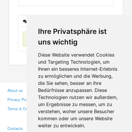
Messages
Ihre Privatsphäre ist
No items found
uns wichtig
Diese Website verwendet Cookies
und Targeting Technologien, um
Ihnen ein besseres Internet-Erlebnis
zu ermöglichen und die Werbung,
die Sie sehen, besser an Ihre
Bedürfnisse anzupassen. Diese
About us
Business Partners
Technologien nutzen wir außerdem,
Privacy Policy
Investors
um Ergebnisse zu messen, um zu
Terms & Conditions
Press
verstehen, woher unsere Besucher
Media
kommen oder um unsere Website
weiter zu entwickeln.
Contacts
Facebook