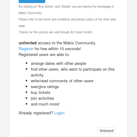
By clicking on "Buy tickets" and "Details" you are leaving the homepage of
Makis Community.
Please refer to the terms and conditions and privacy policy of the other web
page.
Tickets for this activity are sold through AD ticket GmbH.
unlimited
access to the Makis Community.
Register
for free within 10 seconds!
Registered users are able to:
arrange dates with other people
find other users, who want to participate on this
activity
write/read comments of other users
see/give ratings
buy tickets
join activities
and much more!
Already registered?
Login!
finished