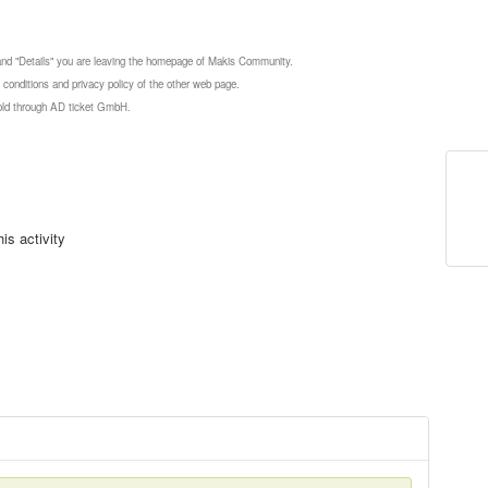
 and "Details" you are leaving the homepage of Makis Community.
 conditions and privacy policy of the other web page.
 sold through AD ticket GmbH.
is activity