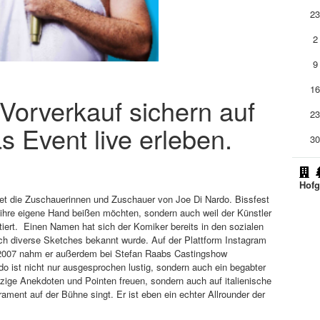
2
2
9
1
m Vorverkauf sichern auf
2
s Event live erleben.
3
Hofg
et die Zuschauerinnen und Zuschauer von Joe Di Nardo. Bissfest
n ihre eigene Hand beißen möchten, sondern auch weil der Künstler
ert. Einen Namen hat sich der Komiker bereits in den sozialen
h diverse Sketches bekannt wurde. Auf der Plattform Instagram
. 2007 nahm er außerdem bei Stefan Raabs Castingshow
t nicht nur ausgesprochen lustig, sondern auch ein begabter
tzige Anekdoten und Pointen freuen, sondern auch auf italienische
rament auf der Bühne singt. Er ist eben ein echter Allrounder der