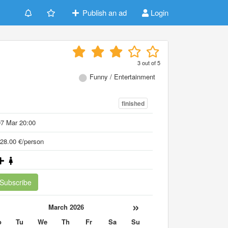
Publish an ad
Login
3
out of
5
Funny / Entertainment
finished
7 Mar 20:00
28.00 €/person
Subscribe
«
»
March 2026
o
Tu
We
Th
Fr
Sa
Su