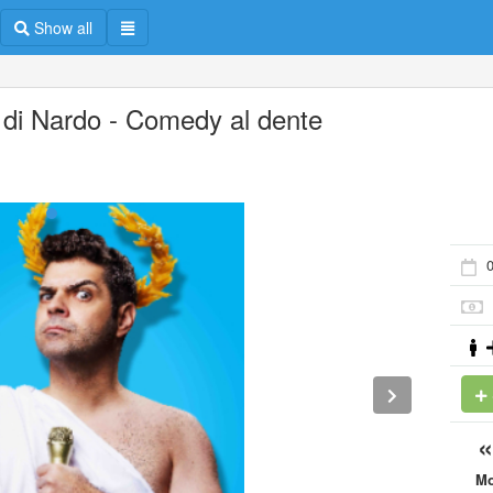
Show all
 di Nardo - Comedy al dente
0
M