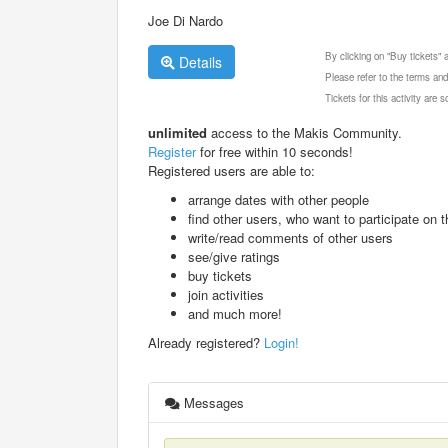
Joe Di Nardo
By clicking on "Buy tickets"
Details
Please refer to the terms and
Tickets for this activity are
unlimited
access to the Makis Community.
Register
for free within 10 seconds!
Registered users are able to:
arrange dates with other people
find other users, who want to participate on th
write/read comments of other users
see/give ratings
buy tickets
join activities
and much more!
Already registered?
Login!
Messages