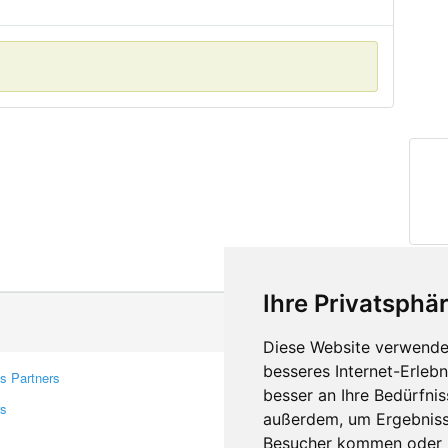
Ihre Privatsphär
Diese Website verwendet
besseres Internet-Erleb
s Partners
Contacts
besser an Ihre Bedürfni
rs
Feedback
außerdem, um Ergebniss
Report A Bug
Besucher kommen oder u