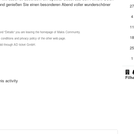
 und genießen Sie einen besonderen Abend voller wunderschöner
2
4
1
 and "Details" you are leaving the homepage of Makis Community.
1
 conditions and privacy policy of the other web page.
 sold through AD ticket GmbH.
2
1
Filh
is activity