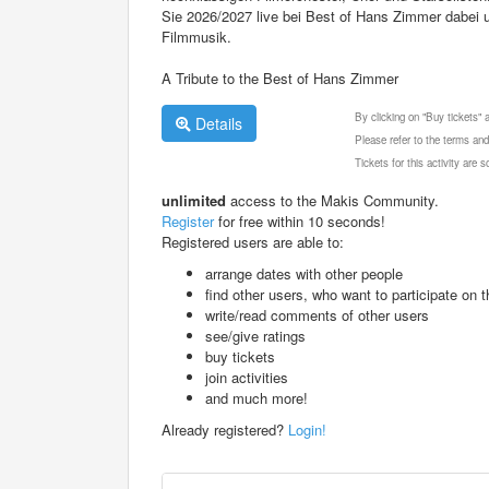
Sie 2026/2027 live bei Best of Hans Zimmer dabei
Filmmusik.
A Tribute to the Best of Hans Zimmer
By clicking on "Buy tickets"
Details
Please refer to the terms and
Tickets for this activity are
unlimited
access to the Makis Community.
Register
for free within 10 seconds!
Registered users are able to:
arrange dates with other people
find other users, who want to participate on th
write/read comments of other users
see/give ratings
buy tickets
join activities
and much more!
Already registered?
Login!