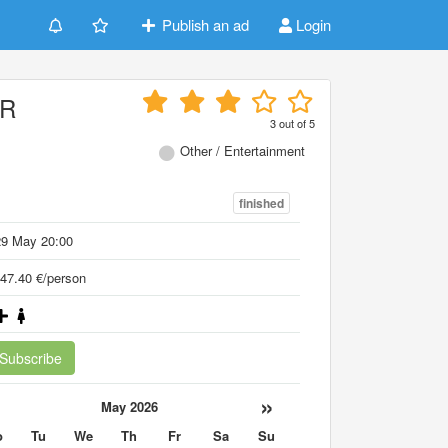
Publish an ad
Login
ER
3
out of
5
Other / Entertainment
finished
29 May 20:00
47.40 €/person
Subscribe
«
»
May 2026
o
Tu
We
Th
Fr
Sa
Su