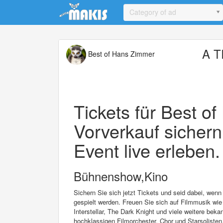
Update cookies preferences
Category of ad
A 
Best of Hans Zimmer
Tickets für Best o
Vorverkauf sichern
Event live erleben.
Bühnenshow,Kino
Sichern Sie sich jetzt Tickets und seid dabei, w
gespielt werden. Freuen Sie sich auf Filmmusik wie
Interstellar, The Dark Knight und viele weitere be
hochklassigen Filmorchester, Chor und Starsolisten