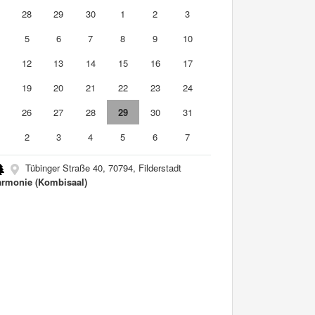
7
28
29
30
1
2
3
5
6
7
8
9
10
1
12
13
14
15
16
17
8
19
20
21
22
23
24
5
26
27
28
29
30
31
2
3
4
5
6
7
Tübinger Straße 40, 70794, Filderstadt
armonie (Kombisaal)