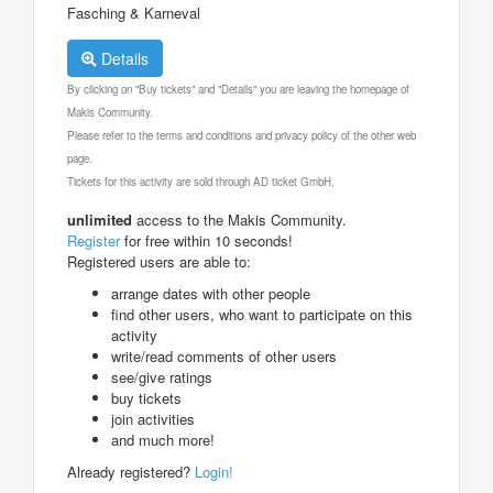
Fasching & Karneval
Details
By clicking on "Buy tickets" and "Details" you are leaving the homepage of
Makis Community.
Please refer to the terms and conditions and privacy policy of the other web
page.
Tickets for this activity are sold through AD ticket GmbH.
unlimited
access to the Makis Community.
Register
for free within 10 seconds!
Registered users are able to:
arrange dates with other people
find other users, who want to participate on this
activity
write/read comments of other users
see/give ratings
buy tickets
join activities
and much more!
Already registered?
Login!