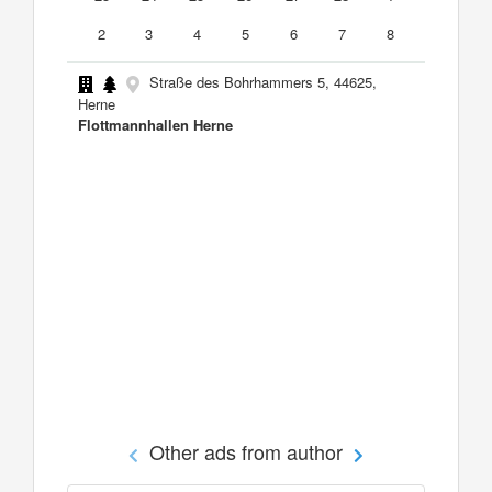
2
3
4
5
6
7
8
Straße des Bohrhammers 5, 44625,
Herne
Flottmannhallen Herne
Other ads from author