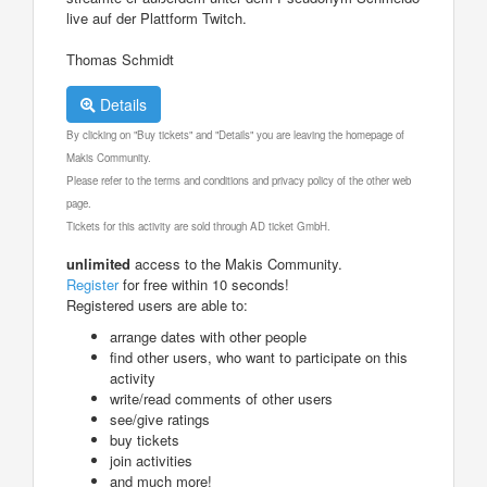
live auf der Plattform Twitch.
Thomas Schmidt
Details
By clicking on "Buy tickets" and "Details" you are leaving the homepage of
Makis Community.
Please refer to the terms and conditions and privacy policy of the other web
page.
Tickets for this activity are sold through AD ticket GmbH.
unlimited
access to the Makis Community.
Register
for free within 10 seconds!
Registered users are able to:
arrange dates with other people
find other users, who want to participate on this
activity
write/read comments of other users
see/give ratings
buy tickets
join activities
and much more!