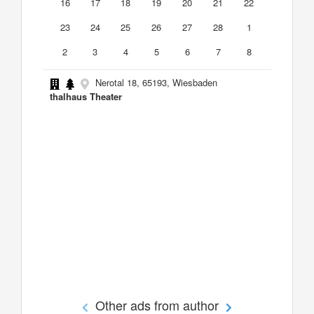
16
17
18
19
20
21
22
23
24
25
26
27
28
1
2
3
4
5
6
7
8
Nerotal 18, 65193, Wiesbaden
thalhaus Theater
Other ads from author